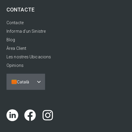
CONTACTE
Contacte
Informa d'un Sinistre
Blog
Àrea Client
Les nostres Ubicacions
Opinions
Català
Español
Português
English (UK)
Euskara
Galego