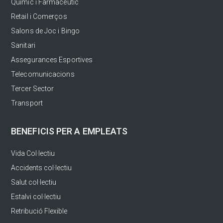
Químic i Farmacèutic
Retail i Comerços
Salons de Joc i Bingo
Sanitari
Assegurances Esportives
Telecomunicacions
Tercer Sector
Transport
BENEFICIS PER A EMPLEATS
Vida Col·lectiu
Accidents col·lectiu
Salut col·lectiu
Estalvi col·lectiu
Retribució Flexible