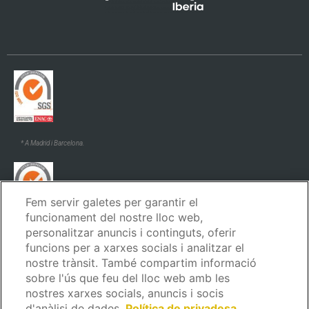
* A Madrid i Barcelona.
Fem servir galetes per garantir el
funcionament del nostre lloc web,
personalitzar anuncis i continguts, oferir
* A Madrid i Barcelona.
funcions per a xarxes socials i analitzar el
nostre trànsit. També compartim informació
sobre l'ús que feu del lloc web amb les
nostres xarxes socials, anuncis i socis
d'anàlisi de dades.
Política de privadesa