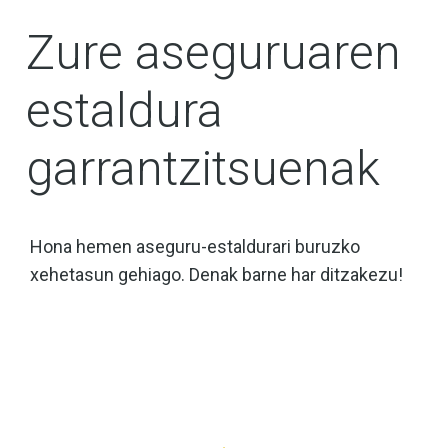
Zure aseguruaren
estaldura
garrantzitsuenak
Hona hemen aseguru-estaldurari buruzko
xehetasun gehiago. Denak barne har ditzakezu!