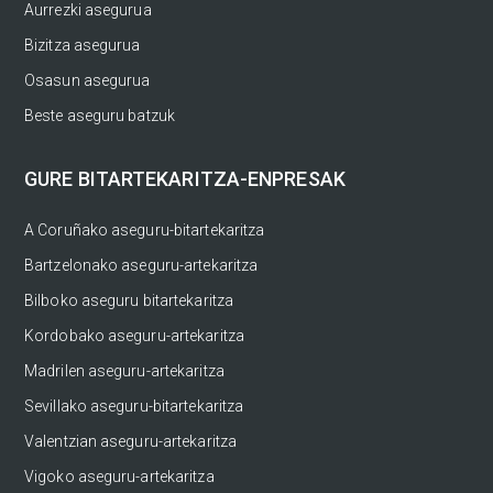
Aurrezki asegurua
Bizitza asegurua
Osasun asegurua
Beste aseguru batzuk
GURE BITARTEKARITZA-ENPRESAK
A Coruñako aseguru-bitartekaritza
Bartzelonako aseguru-artekaritza
Bilboko aseguru bitartekaritza
Kordobako aseguru-artekaritza
Madrilen aseguru-artekaritza
Sevillako aseguru-bitartekaritza
Valentzian aseguru-artekaritza
Vigoko aseguru-artekaritza