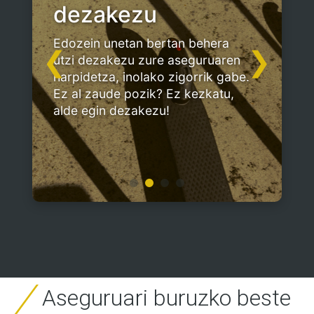
dezakezu
Edozein unetan bertan behera
❮
❯
utzi dezakezu zure aseguruaren
harpidetza, inolako zigorrik gabe.
Ez al zaude pozik? Ez kezkatu,
alde egin dezakezu!
Aseguruari buruzko beste