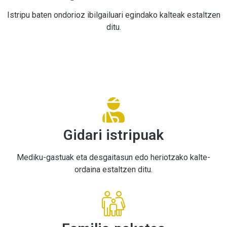
Istripu baten ondorioz ibilgailuari egindako kalteak estaltzen
ditu.
Gidari istripuak
Mediku-gastuak eta desgaitasun edo heriotzako kalte-
ordaina estaltzen ditu.