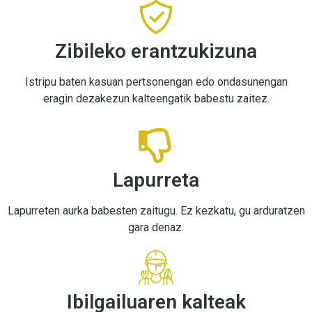
Zibileko erantzukizuna
Istripu baten kasuan pertsonengan edo ondasunengan
eragin dezakezun kalteengatik babestu zaitez.
Lapurreta
Lapurreten aurka babesten zaitugu. Ez kezkatu, gu arduratzen
gara denaz.
Ibilgailuaren kalteak