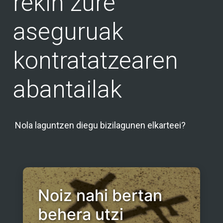
rekin zure
aseguruak
kontratatzearen
abantailak
Nola laguntzen diegu bizilagunen elkarteei?
Noiz nahi bertan
behera utzi