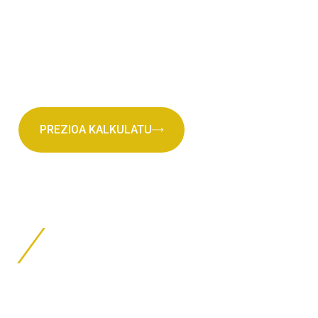
Mugikortasun jasangarrirako
ibilgailuentzako aseguru-soluzio onenak
ditugu.
PREZIOA KALKULATU