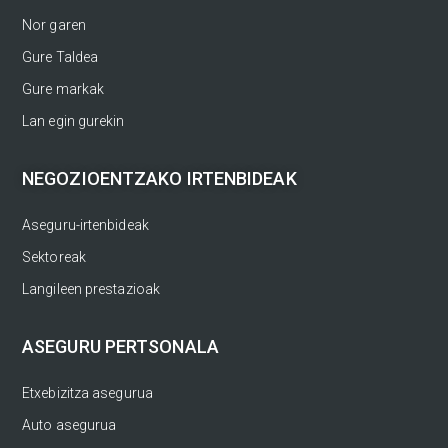
Nor garen
Gure Taldea
Gure markak
Lan egin gurekin
NEGOZIOENTZAKO IRTENBIDEAK
Aseguru-irtenbideak
Sektoreak
Langileen prestazioak
ASEGURU PERTSONALA
Etxebizitza asegurua
Auto asegurua