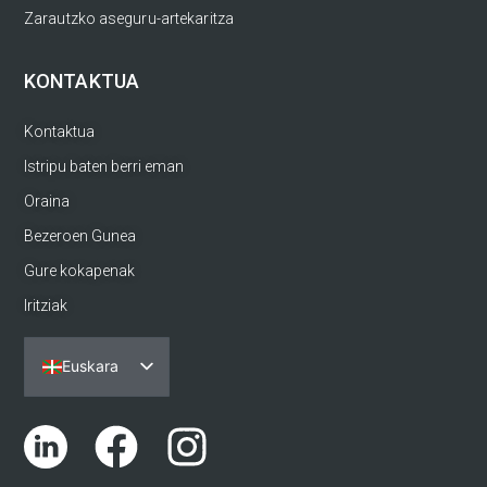
Zarautzko aseguru-artekaritza
KONTAKTUA
Kontaktua
Istripu baten berri eman
Oraina
Bezeroen Gunea
Gure kokapenak
Iritziak
Euskara
Español
Português
English (UK)