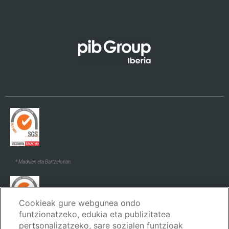
Català
Galego
* Madrilen eta Bartzelonan.
Cookieak gure webgunea ondo
funtzionatzeko, edukia eta publizitatea
pertsonalizatzeko, sare sozialen funtzioak