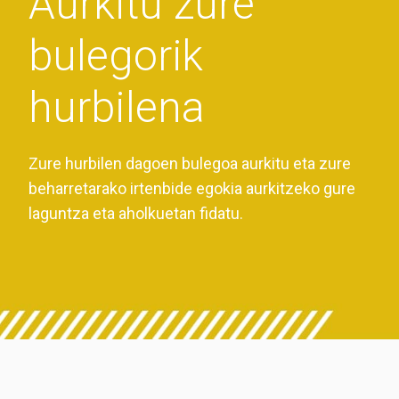
Aurkitu zure
bulegorik
hurbilena
Zure hurbilen dagoen bulegoa aurkitu eta zure
beharretarako irtenbide egokia aurkitzeko gure
laguntza eta aholkuetan fidatu.