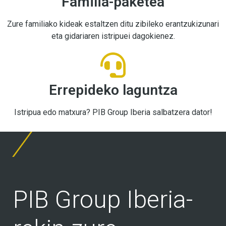
Familia-paketea
Zure familiako kideak estaltzen ditu zibileko erantzukizunari
eta gidariaren istripuei dagokienez.
Errepideko laguntza
Istripua edo matxura? PIB Group Iberia salbatzera dator!
PIB Group Iberia-