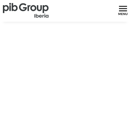
Lortu aseguru
onena
zure patinete edo
bizikletarako