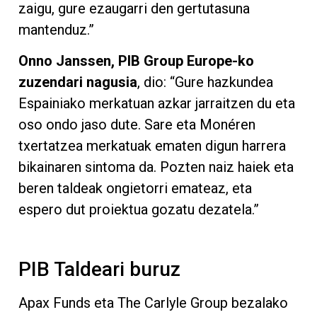
zaigu, gure ezaugarri den gertutasuna
mantenduz.”
Onno Janssen, PIB Group Europe-ko
zuzendari nagusia
, dio: “Gure hazkundea
Espainiako merkatuan azkar jarraitzen du eta
oso ondo jaso dute. Sare eta Monéren
txertatzea merkatuak ematen digun harrera
bikainaren sintoma da. Pozten naiz haiek eta
beren taldeak ongietorri emateaz, eta
espero dut proiektua gozatu dezatela.”
PIB Taldeari buruz
Apax Funds eta The Carlyle Group bezalako