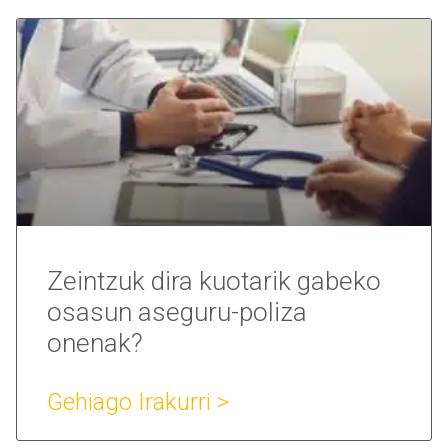
Zeintzuk dira kuotarik gabeko
osasun aseguru-poliza
onenak?
Gehiago Irakurri >