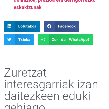
definizioa, prezioa eta derrigorrezko
eskakizunak
Lotutakoa
Facebook
Txioka
Zer da WhatsApp?
Zuretzat
interesgarriak izan
daitezkeen eduki
gehiago