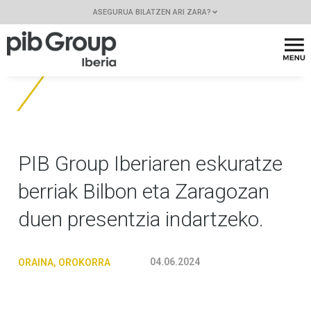
ASEGURUA BILATZEN ARI ZARA?
PIB Group Iberiaren eskuratze
berriak Bilbon eta Zaragozan
duen presentzia indartzeko.
04.06.2024
ORAINA
,
OROKORRA