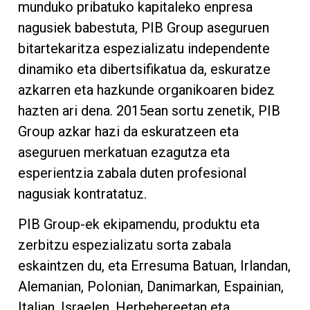
munduko pribatuko kapitaleko enpresa
nagusiek babestuta, PIB Group aseguruen
bitartekaritza espezializatu independente
dinamiko eta dibertsifikatua da, eskuratze
azkarren eta hazkunde organikoaren bidez
hazten ari dena. 2015ean sortu zenetik, PIB
Group azkar hazi da eskuratzeen eta
aseguruen merkatuan ezagutza eta
esperientzia zabala duten profesional
nagusiak kontratatuz.
PIB Group-ek ekipamendu, produktu eta
zerbitzu espezializatu sorta zabala
eskaintzen du, eta Erresuma Batuan, Irlandan,
Alemanian, Polonian, Danimarkan, Espainian,
Italian, Israelen, Herbehereetan eta