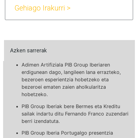
Gehiago Irakurri >
Azken sarrerak
Adimen Artifiziala PIB Group Iberiaren
erdigunean dago, langileen lana errazteko,
bezeroen esperientzia hobetzeko eta
bezeroei ematen zaien aholkularitza
hobetzeko.
PIB Group Iberiak bere Bermes eta Kreditu
sailak indartu ditu Fernando Franco zuzendari
berri izendatuta.
PIB Group Iberia Portugalgo presentzia