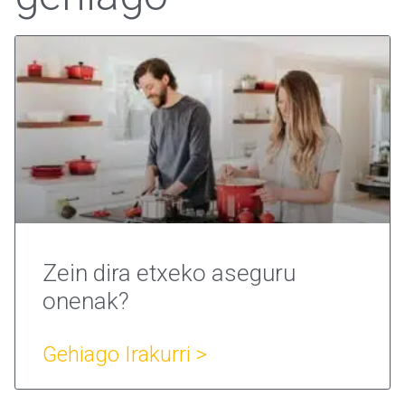
Zein dira etxeko aseguru
onenak?
Gehiago Irakurri >