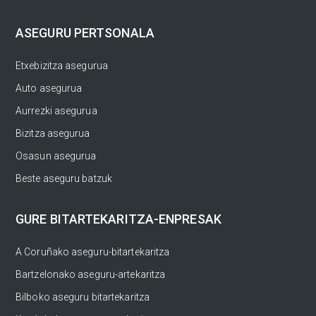
ASEGURU PERTSONALA
Etxebizitza asegurua
Auto asegurua
Aurrezki asegurua
Bizitza asegurua
Osasun asegurua
Beste aseguru batzuk
GURE BITARTEKARITZA-ENPRESAK
A Coruñako aseguru-bitartekaritza
Bartzelonako aseguru-artekaritza
Bilboko aseguru bitartekaritza