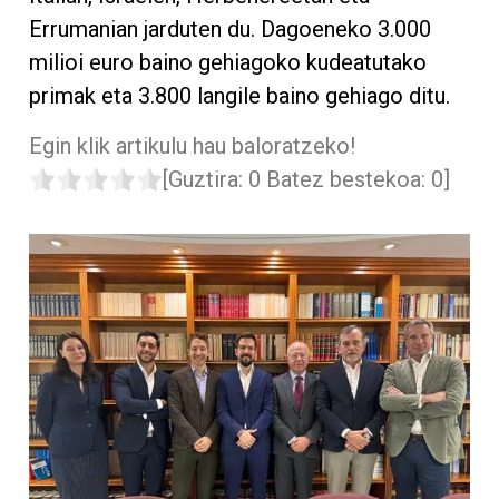
Errumanian jarduten du. Dagoeneko 3.000
milioi euro baino gehiagoko kudeatutako
primak eta 3.800 langile baino gehiago ditu.
Egin klik artikulu hau baloratzeko!
[Guztira:
0
Batez bestekoa:
0
]