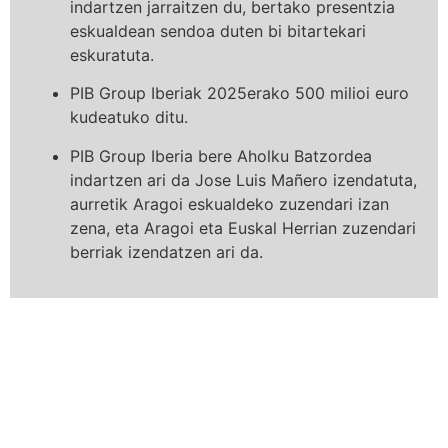
indartzen jarraitzen du, bertako presentzia
eskualdean sendoa duten bi bitartekari
eskuratuta.
PIB Group Iberiak 2025erako 500 milioi euro
kudeatuko ditu.
PIB Group Iberia bere Aholku Batzordea
indartzen ari da Jose Luis Mañero izendatuta,
aurretik Aragoi eskualdeko zuzendari izan
zena, eta Aragoi eta Euskal Herrian zuzendari
berriak izendatzen ari da.