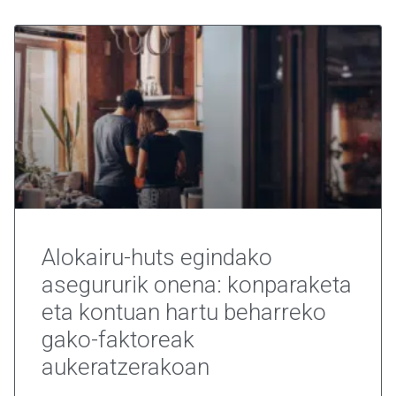
Alokairu-huts egindako
asegururik onena: konparaketa
eta kontuan hartu beharreko
gako-faktoreak
aukeratzerakoan