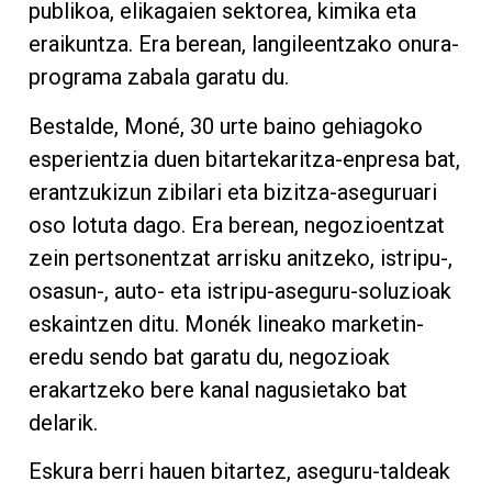
publikoa, elikagaien sektorea, kimika eta
eraikuntza. Era berean, langileentzako onura-
programa zabala garatu du.
Bestalde, Moné, 30 urte baino gehiagoko
esperientzia duen bitartekaritza-enpresa bat,
erantzukizun zibilari eta bizitza-aseguruari
oso lotuta dago. Era berean, negozioentzat
zein pertsonentzat arrisku anitzeko, istripu-,
osasun-, auto- eta istripu-aseguru-soluzioak
eskaintzen ditu. Monék lineako marketin-
eredu sendo bat garatu du, negozioak
erakartzeko bere kanal nagusietako bat
delarik.
Eskura berri hauen bitartez, aseguru-taldeak