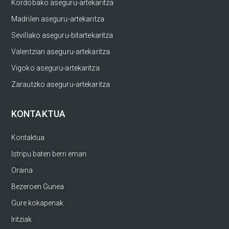
Kordobako aseguru-artekaritza
Madrilen aseguru-artekaritza
Sevillako aseguru-bitartekaritza
Valentzian aseguru-artekaritza
Vigoko aseguru-artekaritza
Zarautzko aseguru-artekaritza
KONTAKTUA
Kontaktua
Istripu baten berri eman
Oraina
Bezeroen Gunea
Gure kokapenak
Iritziak