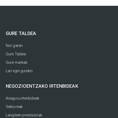
GURE TALDEA
Nor garen
Gure Taldea
Gure markak
Lan egin gurekin
NEGOZIOENTZAKO IRTENBIDEAK
Aseguru-irtenbideak
Sektoreak
Langileen prestazioak