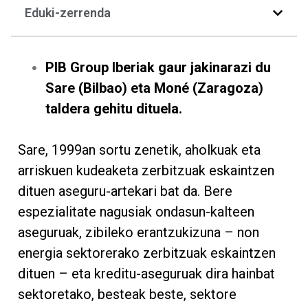
Eduki-zerrenda
PIB Group Iberiak gaur jakinarazi du
Sare (Bilbao) eta Moné (Zaragoza)
taldera gehitu dituela.
Sare, 1999an sortu zenetik, aholkuak eta
arriskuen kudeaketa zerbitzuak eskaintzen
dituen aseguru-artekari bat da. Bere
espezialitate nagusiak ondasun-kalteen
aseguruak, zibileko erantzukizuna – non
energia sektorerako zerbitzuak eskaintzen
dituen – eta kreditu-aseguruak dira hainbat
sektoretako, besteak beste, sektore