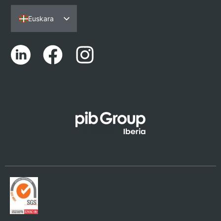
Euskara
Español
Português
English (UK)
Català
Galego