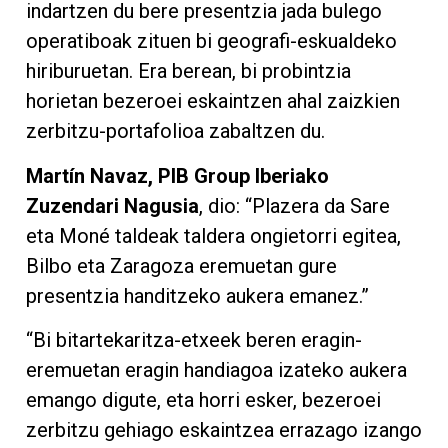
indartzen du bere presentzia jada bulego
operatiboak zituen bi geografi-eskualdeko
hiriburuetan. Era berean, bi probintzia
horietan bezeroei eskaintzen ahal zaizkien
zerbitzu-portafolioa zabaltzen du.
Martín Navaz, PIB Group Iberiako
Zuzendari Nagusia
, dio: “Plazera da Sare
eta Moné taldeak taldera ongietorri egitea,
Bilbo eta Zaragoza eremuetan gure
presentzia handitzeko aukera emanez.”
“Bi bitartekaritza-etxeek beren eragin-
eremuetan eragin handiagoa izateko aukera
emango digute, eta horri esker, bezeroei
zerbitzu gehiago eskaintzea errazago izango