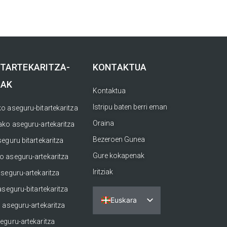
ITARTEKARITZA-
KONTAKTUA
SAK
Kontaktua
Istripu baten berri eman
o aseguru-bitartekaritza
Oraina
ako aseguru-artekaritza
Bezeroen Gunea
eguru bitartekaritza
Gure kokapenak
 aseguru-artekaritza
Iritziak
aseguru-artekaritza
aseguru-bitartekaritza
Euskara
 aseguru-artekaritza
Español
eguru-artekaritza