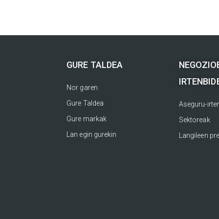
GURE TALDEA
NEGOZIO
IRTENBID
Nor garen
Gure Taldea
Aseguru-irte
Gure markak
Sektoreak
Lan egin gurekin
Langileen pr