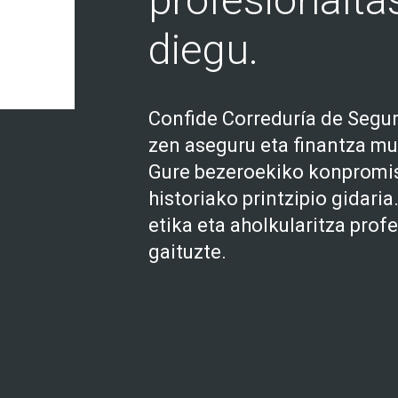
diegu.
Confide Correduría de Segur
zen aseguru eta finantza m
Gure bezeroekiko konpromis
historiako printzipio gidari
etika eta aholkularitza prof
gaituzte.