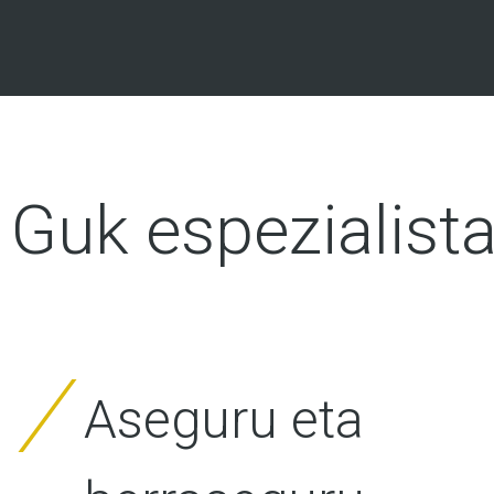
Guk espezialist
Aseguru eta