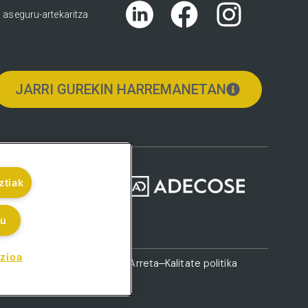
Português
 aseguru-artekaritza
English (UK)
Català
Galego
JARRI GUREKIN HARREMANETAN
ztiak
tu
zioa
ta-kanala
Bezeroarentzako Arreta
Kalitate politika