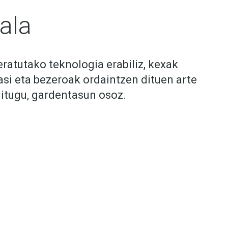
rala
ratutako teknologia erabiliz, kexak
asi eta bezeroak ordaintzen dituen arte
itugu, gardentasun osoz.