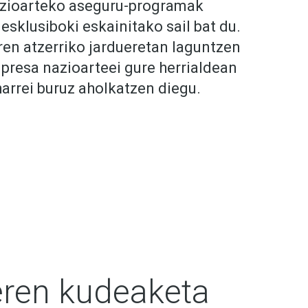
zioarteko aseguru-programak
esklusiboki eskainitako sail bat du.
ren atzerriko jardueretan laguntzen
npresa nazioarteei gure herrialdean
harrei buruz aholkatzen diegu.
ren kudeaketa