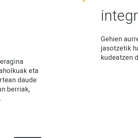
integ
Gehien aurre
jasotzetik h
kudeatzen d
 eragina
aholkuak eta
artean daude
n berriak,
.