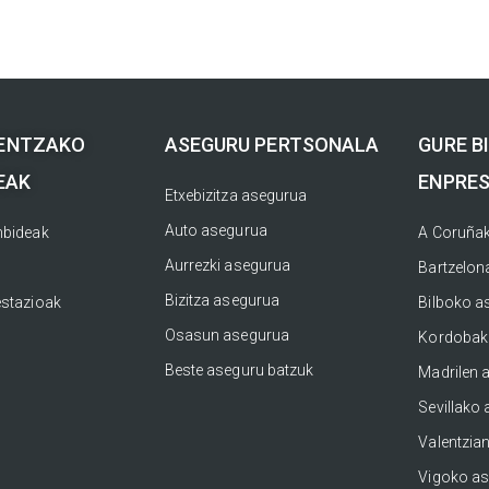
ENTZAKO
ASEGURU PERTSONALA
GURE B
EAK
ENPRE
Etxebizitza asegurua
Auto asegurua
nbideak
A Coruñak
Aurrezki asegurua
Bartzelon
Bizitza asegurua
estazioak
Bilboko as
Osasun asegurua
Kordobako
Beste aseguru batzuk
Madrilen 
Sevillako 
Valentzian
Vigoko as