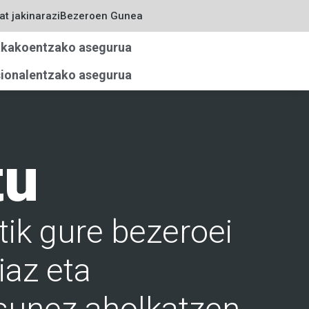
at jakinarazi
Bezeroen Gunea
kakoentzako asegurua
ionalentzako asegurua
tu
ik gure bezeroei
iaz eta
asunez aholkatzen