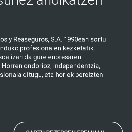
os y Reaseguros, S.A. 1990ean sortu
unduko profesionalen kezketatik.
oa izan da gure enpresaren
a. Horren ondorioz, independentzia,
esionala ditugu, eta horiek bereizten