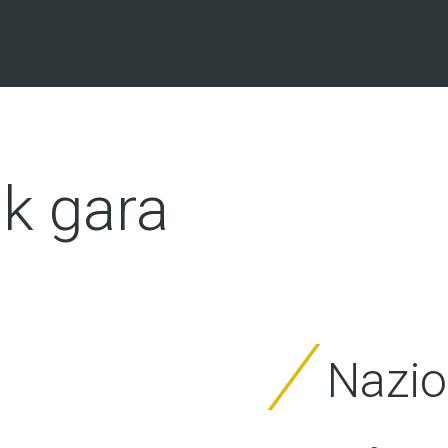
ak gara
Nazio