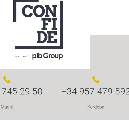
 745 29 50
+34 957 479 59
Madril
Kordoba