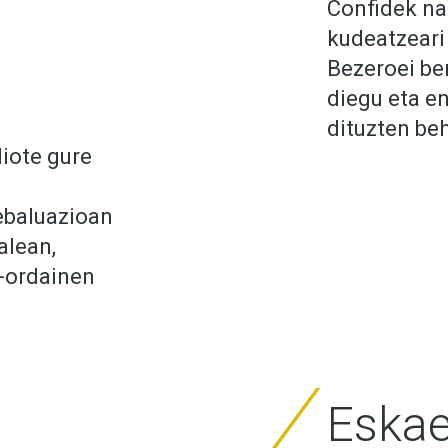
Confidek na
kudeatzeari 
Bezeroei be
diegu eta e
dituzten be
iote gure
 ebaluazioan
alean,
-ordainen
Eskae