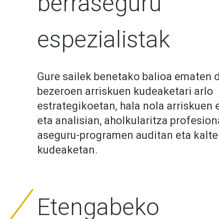
berraseguru
espezialistak
Gure sailek benetako balioa ematen d
bezeroen arriskuen kudeaketari arlo
estrategikoetan, hala nola arriskuen
eta analisian, aholkularitza profesion
aseguru-programen auditan eta kalte
kudeaketan.
Etengabeko