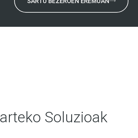
SARTU BEZEROEN EREMUAN
arteko Soluzioak