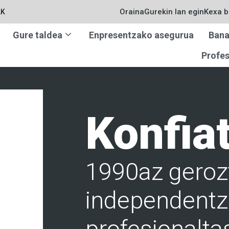
Oraina
Gurekin lan egin
Kexa b
AK
Gure taldea
Enpresentzako asegurua
Bana
Profes
Konfia
1990az gerozt
independentz
profesionalt