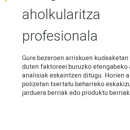
aholkularitza
profesionala
Gure bezeroen arriskuen kudeaketan
duten faktoreei buruzko etengabeko 
analisiak eskaintzen ditugu. Horien 
polizetan txertatu beharreko eskakizu
jarduera berriak edo produktu berriak