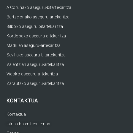
A Coruñako aseguru-bitartekaritza
Bartzelonako aseguru-artekaritza
Bilboko aseguru bitartekaritza
Kordobako aseguru-artekaritza
Madrilen aseguru-artekaritza
Sevillako aseguru-bitartekaritza
Valentzian aseguru-artekaritza
Vigoko aseguru-artekaritza
Zarautzko aseguru-artekaritza
KONTAKTUA
Kontaktua
Istripu baten berri eman