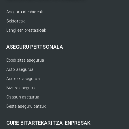
Aseguru-irtenbideak
Sektoreak
Langileen prestazioak
ASEGURU PERTSONALA
Etxebizitza asegurua
Auto asegurua
Aurrezki asegurua
Bizitza asegurua
Osasun asegurua
Beste aseguru batzuk
GURE BITARTEKARITZA-ENPRESAK