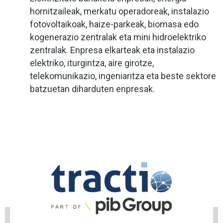
hornitzaileak, merkatu operadoreak, instalazio
fotovoltaikoak, haize-parkeak, biomasa edo
kogenerazio zentralak eta mini hidroelektriko
zentralak. Enpresa elkarteak eta instalazio
elektriko, iturgintza, aire girotze,
telekomunikazio, ingeniaritza eta beste sektore
batzuetan diharduten enpresak.