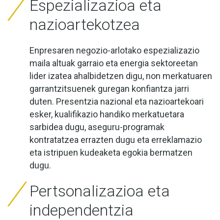
Espezializazioa eta
nazioartekotzea
Enpresaren negozio-arlotako espezializazio
maila altuak garraio eta energia sektoreetan
lider izatea ahalbidetzen digu, non merkatuaren
garrantzitsuenek guregan konfiantza jarri
duten. Presentzia nazional eta nazioartekoari
esker, kualifikazio handiko merkatuetara
sarbidea dugu, aseguru-programak
kontratatzea errazten dugu eta erreklamazio
eta istripuen kudeaketa egokia bermatzen
dugu.
Pertsonalizazioa eta
independentzia