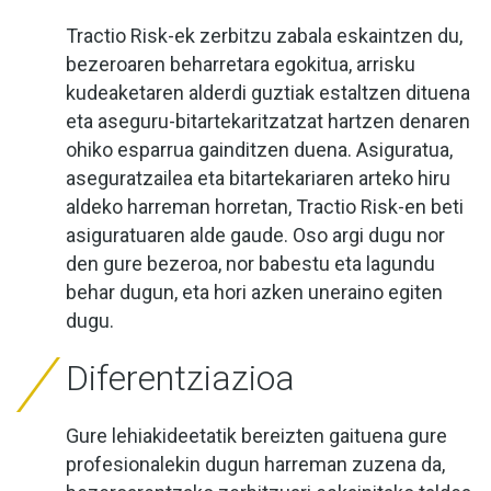
Tractio Risk-ek zerbitzu zabala eskaintzen du,
bezeroaren beharretara egokitua, arrisku
kudeaketaren alderdi guztiak estaltzen dituena
eta aseguru-bitartekaritzatzat hartzen denaren
ohiko esparrua gainditzen duena. Asiguratua,
aseguratzailea eta bitartekariaren arteko hiru
aldeko harreman horretan, Tractio Risk-en beti
asiguratuaren alde gaude. Oso argi dugu nor
den gure bezeroa, nor babestu eta lagundu
behar dugun, eta hori azken uneraino egiten
dugu.
Diferentziazioa
Gure lehiakideetatik bereizten gaituena gure
profesionalekin dugun harreman zuzena da,