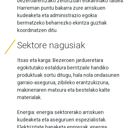
bezeroarentzako zerbitzuari eskainitako taldea.
Harreman puntu bakarra zure arriskuen
kudeaketa eta administrazio egokia
bermatzeko beharrezko ekintza guztiak
koordinatzen ditu.
Sektore nagusiak
Itsas eta karga: Bezeroen jardueretara
egokitutako estaldura berritzaile handiko
produktuak sortu ditugu, hala nola ondasunen
garraio-asegurua, zibileko erantzukizuna,
makineriaren matxura eta bestelako kalte
materialak.
Energia: energia sektorerako arriskuen
kudeaketa eta aseguruen espezialistak.
Elektrizitate banaketa enpresak, energia