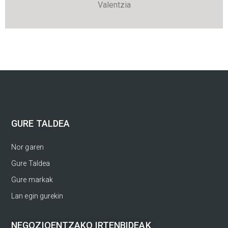
Valentzia
GURE TALDEA
Nor garen
Gure Taldea
Gure markak
Lan egin gurekin
NEGOZIOENTZAKO IRTENBIDEAK