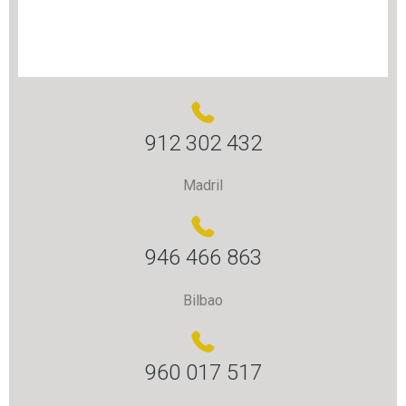
912 302 432
Madril
946 466 863
Bilbao
960 017 517