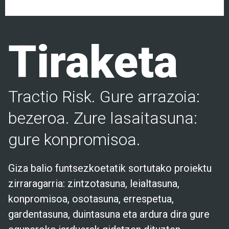
Tiraketa
Tractio Risk. Gure arrazoia:
bezeroa. Zure lasaitasuna:
gure konpromisoa.
Giza balio funtsezkoetatik sortutako proiektu
zirraragarria: zintzotasuna, leialtasuna,
konpromisoa, osotasuna, errespetua,
gardentasuna, duintasuna eta ardura dira gure