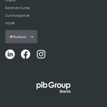
Oraina
Bezeroen Gunea
Gure kokapenak
Iritziak
Euskara
Español
Português
English (UK)
Català
Galego