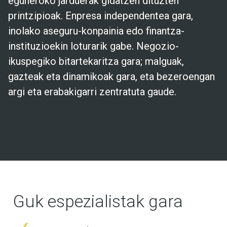
eguneroko jarduerak gidatzen dituzten
printzipioak. Enpresa independentea gara,
inolako aseguru-konpainia edo finantza-
instituzioekin loturarik gabe. Negozio-
ikuspegiko bitartekaritza gara; malguak,
gazteak eta dinamikoak gara, eta bezeroengan
argi eta erabakigarri zentratuta gaude.
Guk espezialistak gara