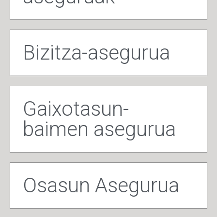
Bizitza-asegurua
Gaixotasun-
baimen asegurua
Osasun Asegurua