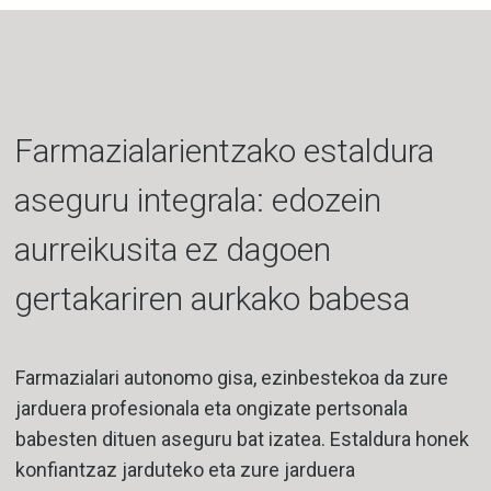
Farmazialarientzako estaldura
aseguru integrala: edozein
aurreikusita ez dagoen
gertakariren aurkako babesa
Farmazialari autonomo gisa, ezinbestekoa da zure
jarduera profesionala eta ongizate pertsonala
babesten dituen aseguru bat izatea. Estaldura honek
konfiantzaz jarduteko eta zure jarduera