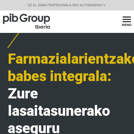
EZ AL ZARA PROFESIONALA EDO AUTONOMOA?
Farmazialarientzak
babes integrala:
Zure
lasaitasunerako
aseguru