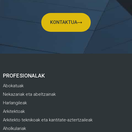
KONTAKTUA
PROFESIONALAK
Abokatuak
Nekazariak eta abeltzainak
Harlangileak
Arkitektoak
Arkitekto teknikoak eta kantitate-aztertzaileak
Aholkulariak