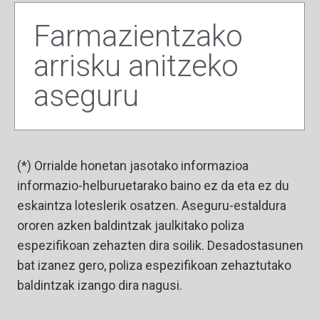
Farmazientzako
arrisku anitzeko
aseguru
(*) Orrialde honetan jasotako informazioa
informazio-helburuetarako baino ez da eta ez du
eskaintza loteslerik osatzen. Aseguru-estaldura
ororen azken baldintzak jaulkitako poliza
espezifikoan zehazten dira soilik. Desadostasunen
bat izanez gero, poliza espezifikoan zehaztutako
baldintzak izango dira nagusi.