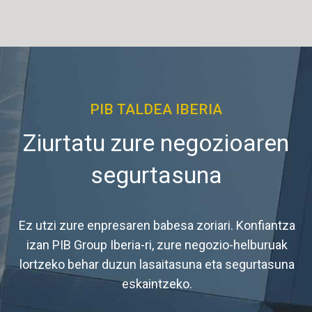
PIB TALDEA IBERIA
Ziurtatu zure negozioaren
segurtasuna
Ez utzi zure enpresaren babesa zoriari. Konfiantza
izan PIB Group Iberia-ri, zure negozio-helburuak
lortzeko behar duzun lasaitasuna eta segurtasuna
eskaintzeko.