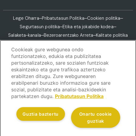
Lege Oharra
Pribatutasun Politika
Cookien politika
Segurtasun politika
Etika eta jokabide kodea
Salaketa-kanala
Bezeroarentzako Arreta
Kalitate politika
© Eskubide guztiak erreserbatuta.
Cookieak gure webgunea ondo
funtzionatzeko, edukia eta publizitatea
pertsonalizatzeko, sare sozialen funtzioak
eskaintzeko eta gure trafikoa aztertzeko
erabiltzen ditugu. Zure webgunearen
erabilpenari buruzko informazioa gure sare
sozial, publizitate eta analisi-bazkideekin
partekatzen dugu.
Pribatutasun Politika
Guztia baztertu
Onartu cookie
guztiak