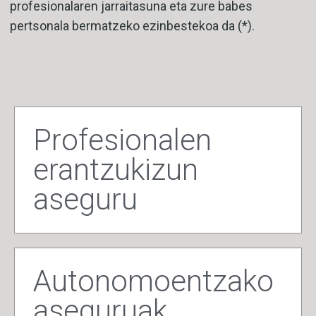
profesionalaren jarraitasuna eta zure babes
pertsonala bermatzeko ezinbestekoa da (*).
Profesionalen
erantzukizun
aseguru
Autonomoentzako
aseguruak