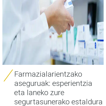
Farmazialarientzako
aseguruak: esperientzia
eta laneko zure
segurtasunerako estaldura