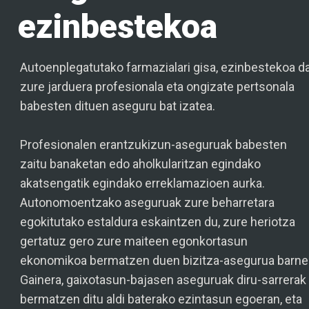
ezinbestekoa
Autoenplegatutako farmazialari gisa, ezinbestekoa d
zure jarduera profesionala eta ongizate pertsonala
babesten dituen aseguru bat izatea.
Profesionalen erantzukizun-aseguruak babesten
zaitu banaketan edo aholkularitzan egindako
akatsengatik egindako erreklamazioen aurka.
Autonomoentzako aseguruak zure beharretara
egokitutako estaldura eskaintzen du, zure heriotza
gertatuz gero zure maiteen egonkortasun
ekonomikoa bermatzen duen bizitza-asegurua barne
Gainera, gaixotasun-bajasen aseguruak diru-sarrerak
bermatzen ditu aldi baterako ezintasun egoeran, eta