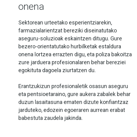
onena
Sektorean urteetako esperientziarekin,
farmazialarientzat bereziki diseinatutako
aseguru-soluzioak eskaintzen ditugu. Gure
bezero-orientatutako hurbilketak estaldura
onena lortzea errazten digu, eta poliza bakoitza
zure jarduera profesionalaren behar bereziei
egokituta dagoela ziurtatzen du.
Erantzukizun profesionaletik osasun aseguru
eta pentsioetaraino, gure aukera zabalek behar
duzun lasaitasuna ematen dizute konfiantzaz
jarduteko, edozein egoeraren aurrean erabat
babestuta zaudela jakinda.