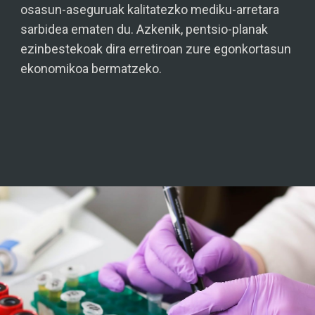
osasun-aseguruak kalitatezko mediku-arretara
sarbidea ematen du. Azkenik, pentsio-planak
ezinbestekoak dira erretiroan zure egonkortasun
ekonomikoa bermatzeko.