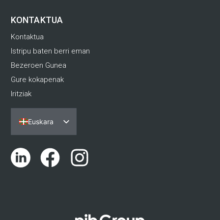
KONTAKTUA
Kontaktua
Istripu baten berri eman
Bezeroen Gunea
Gure kokapenak
Iritziak
Euskara
Español
Português
English (UK)
Català
Galego