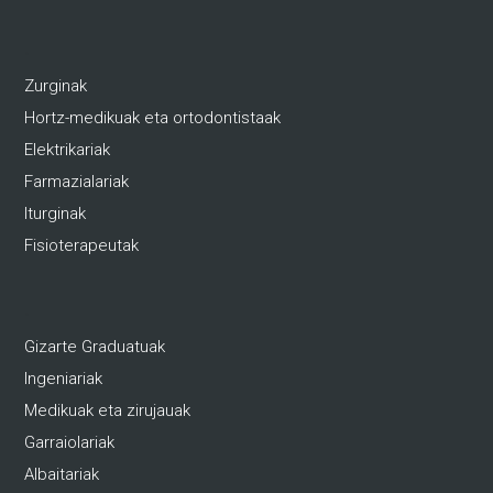
.
Zurginak
Hortz-medikuak eta ortodontistaak
Elektrikariak
Farmazialariak
Iturginak
Fisioterapeutak
.
Gizarte Graduatuak
Ingeniariak
Medikuak eta zirujauak
Garraiolariak
Albaitariak