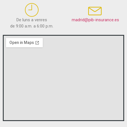
De luns a venres
madrid@pib-insurance.es
de 9:00 a.m. a 6:00 p.m.