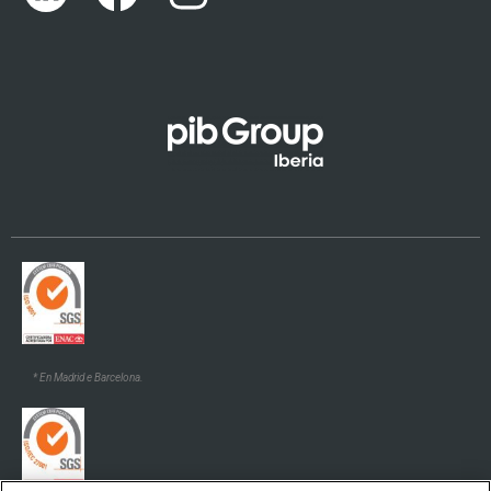
English (UK)
Català
Euskara
* En Madrid e Barcelona.