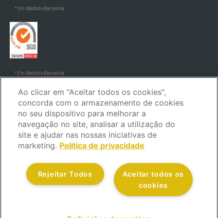
* Em Madrid e Barcelona.
* Em Madrid e Barcelona.
Ao clicar em "Aceitar todos os cookies",
concorda com o armazenamento de cookies
no seu dispositivo para melhorar a
navegação no site, analisar a utilização do
site e ajudar nas nossas iniciativas de
marketing.
Política de privacidade
Aviso legal
Política de privacidade
Política de cookies
Política de segurança
Código de ética e de conduta
Rejeitar Todos
Aceitar todos os
Canal de reclamações
Serviço ao cliente
cookies
Política de qualidade
Todos os direitos reservados.