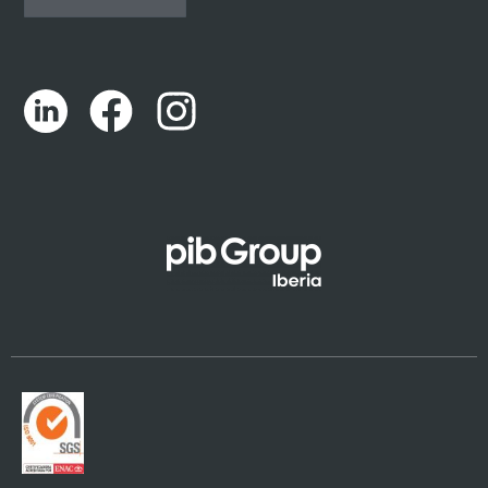
Español
English (UK)
Català
Euskara
Galego