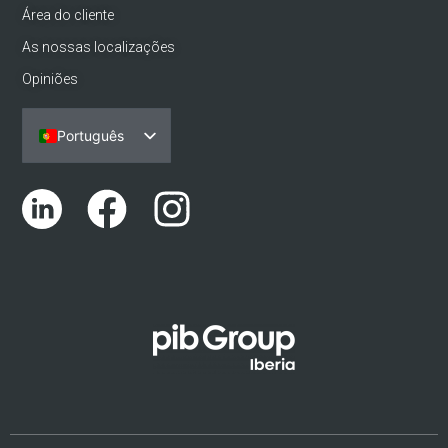
Área do cliente
As nossas localizações
Opiniões
Português
Español
English (UK)
Català
Euskara
Galego