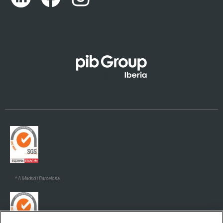
Euskara
Galego
* A Madrid i Barcelona.