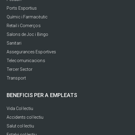
Ports Esportius
Químic i Farmacèutic
Retail i Comerços
Salons de Joc i Bingo
Sanitari
Assegurances Esportives
Telecomunicacions
Tercer Sector
Transport
BENEFICIS PER A EMPLEATS
Vida Col·lectiu
Accidents col·lectiu
Salut col·lectiu
Estalvi col·lectiu