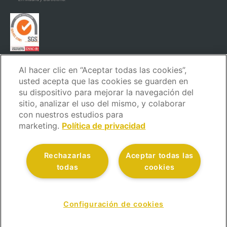
* En Madrid y Barcelona.
Al hacer clic en “Aceptar todas las cookies”,
usted acepta que las cookies se guarden en
su dispositivo para mejorar la navegación del
sitio, analizar el uso del mismo, y colaborar
con nuestros estudios para
marketing.
Política de privacidad
Aviso Legal
Política de privacidad
Política de cookies
Rechazarlas
Aceptar todas las
Política de seguridad
Código ético y de conducta
todas
cookies
Canal de denuncias
Atención al Cliente
Política de calidad
© Todos los derechos reservados.
Configuración de cookies
CONTÁCTANOS