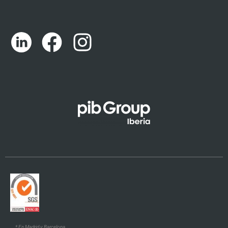
Português
English (UK)
Català
Euskara
Galego
* En Madrid y Barcelona.