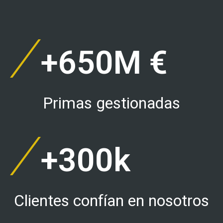
+
650
M €
Primas gestionadas
+
300
k
Clientes confían en nosotros​