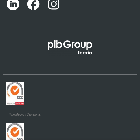
English (UK)
Català
Euskara
Galego
* En Madrid y Barcelona.