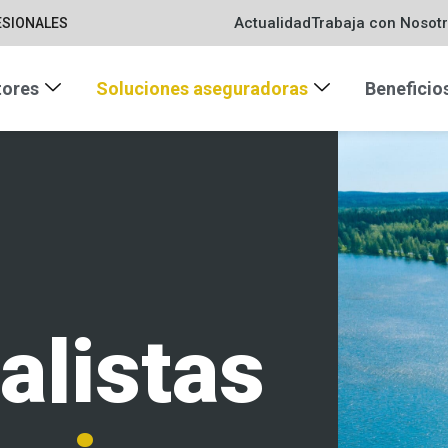
Actualidad
Trabaja con Nosot
ESIONALES
tores
Soluciones aseguradoras
Beneficio
alistas