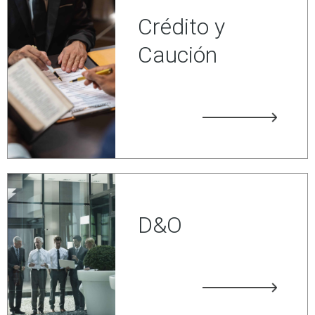
Crédito y
Caución
D&O