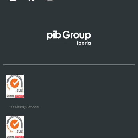
Euskara
Galego
* En Madrid y Barcelona.