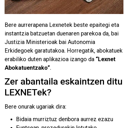
Bere aurrerapena Lexnetek beste epaitegi eta
instantzia batzuetan duenaren parekoa da, bai
Justizia Ministerioak bai Autonomia
Erkidegoek garatutakoa. Horregatik, abokatuek
erabiliko duten aplikazioa izango da
“Lexnet
Abokatuentzako”
.
Zer abantaila eskaintzen ditu
LEXNETek?
Bere onurak ugariak dira:
Bidaia murriztuz denbora aurrez ezazu
Funtsean, prozedurekin lotutako