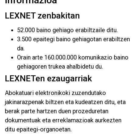
informazioa
LEXNET zenbakitan
52.000 baino gehiago erabiltzaile ditu.
3.500 epaitegi baino gehiagotan erabiltzen
da.
Orain arte 160.000.000 komunikazio baino
gehiagoren trukea ahalbidetu du.
LEXNETen ezaugarriak
Abokatuari elektronikoki zuzendutako
jakinarazpenak biltzen eta kudeatzen ditu, eta
berak parte hartzen duen prozeduretan
dokumentuak eta erreklamazioak aurkezten
ditu epaitegi-organoetan.