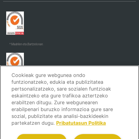
* Madrilen eta Bartzelonan.
Cookieak gure webgunea ondo
funtzionatzeko, edukia eta publizitatea
* Madrilen eta Bartzelonan.
pertsonalizatzeko, sare sozialen funtzioak
eskaintzeko eta gure trafikoa aztertzeko
erabiltzen ditugu. Zure webgunearen
erabilpenari buruzko informazioa gure sare
sozial, publizitate eta analisi-bazkideekin
partekatzen dugu.
Pribatutasun Politika
Lege Oharra
Pribatutasun Politika
Cookien politika