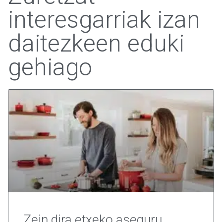
interesgarriak izan
daitezkeen eduki
gehiago
Zein dira etxeko aseguru