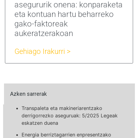
asegururik onena: konparaketa
eta kontuan hartu beharreko
gako-faktoreak
aukeratzerakoan
Gehiago Irakurri >
Azken sarrerak
Transpaleta eta makineriarentzako
derrigorrezko aseguruak: 5/2025 Legeak
eskatzen duena
Energia berriztagarrien enpresentzako