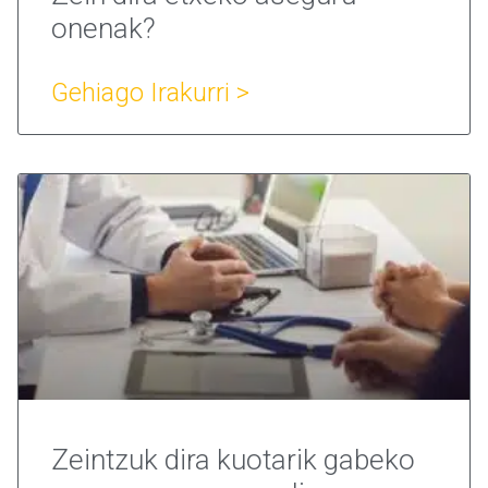
onenak?
Gehiago Irakurri >
Zeintzuk dira kuotarik gabeko