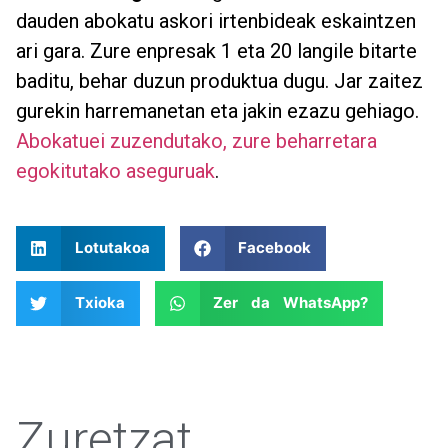
dauden abokatu askori irtenbideak eskaintzen
ari gara. Zure enpresak 1 eta 20 langile bitarte
baditu, behar duzun produktua dugu. Jar zaitez
gurekin harremanetan eta jakin ezazu gehiago.
Abokatuei zuzendutako, zure beharretara
egokitutako aseguruak
.
Lotutakoa
Facebook
Txioka
Zer da WhatsApp?
Zuretzat