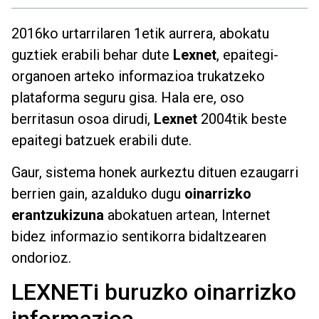
2016ko urtarrilaren 1etik aurrera, abokatu
guztiek erabili behar dute
Lexnet
, epaitegi-
organoen arteko informazioa trukatzeko
plataforma seguru gisa. Hala ere, oso
berritasun osoa dirudi,
Lexnet
2004tik beste
epaitegi batzuek erabili dute.
Gaur, sistema honek aurkeztu dituen ezaugarri
berrien gain, azalduko dugu
oinarrizko
erantzukizuna
abokatuen artean, Internet
bidez informazio sentikorra bidaltzearen
ondorioz.
LEXNETi buruzko oinarrizko