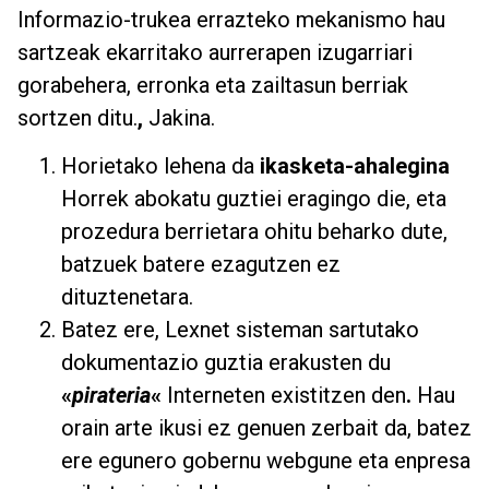
Informazio-trukea errazteko mekanismo hau
sartzeak ekarritako aurrerapen izugarriari
gorabehera, erronka eta zailtasun berriak
sortzen ditu.
,
Jakina.
Horietako lehena da
ikasketa-ahalegina
Horrek abokatu guztiei eragingo die, eta
prozedura berrietara ohitu beharko dute,
batzuek batere ezagutzen ez
dituztenetara.
Batez ere, Lexnet sisteman sartutako
dokumentazio guztia erakusten du
«
pirateria
«
Interneten existitzen den
.
Hau
orain arte ikusi ez genuen zerbait da, batez
ere egunero gobernu webgune eta enpresa