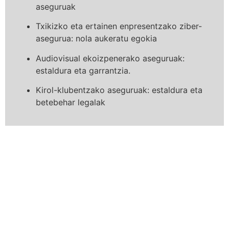
aseguruak
Txikizko eta ertainen enpresentzako ziber-
asegurua: nola aukeratu egokia
Audiovisual ekoizpenerako aseguruak:
estaldura eta garrantzia.
Kirol-klubentzako aseguruak: estaldura eta
betebehar legalak