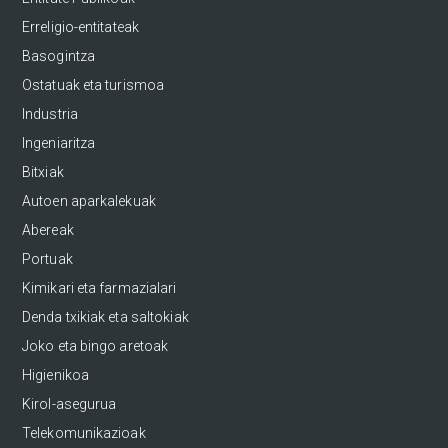
Erreligio-entitateak
Basogintza
Ostatuak eta turismoa
Industria
Ingeniaritza
Bitxiak
Autoen aparkalekuak
Abereak
Portuak
Kimikari eta farmazialari
Denda txikiak eta saltokiak
Joko eta bingo aretoak
Higienikoa
Kirol-asegurua
Telekomunikazioak