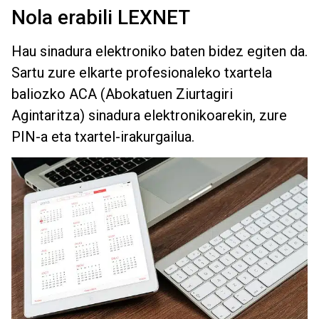
Nola erabili LEXNET
Hau sinadura elektroniko baten bidez egiten da.
Sartu zure elkarte profesionaleko txartela
baliozko ACA (Abokatuen Ziurtagiri
Agintaritza) sinadura elektronikoarekin, zure
PIN-a eta txartel-irakurgailua.