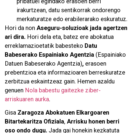
pribatuei egindako erasoen berri
irakurtzean, datu sentikorrak ondorengo
merkaturatze edo erabilerarako eskuratuz.
Hori da non
Aseguru-soluzioak jada agertzen
ari dira.
Hori dela eta, batez ere abokatua
erreklamazioetatik babesteko
Datu
Babeserako Espainiako Agentzia
(Espainiako
Datuen Babeserako Agentzia)
,
erasoen
prebentzioa eta informazioaren berreskuratze
zerbitzua eskaintzeaz gain. Hemen azaldu
genuen
Nola babestu gaitezke ziber-
arriskuaren aurka
.
Gisa
Zaragoza Abokatuen Elkargoaren
Bitartekaritza Ofiziala
,
Arrisku honen berri
oso ondo dugu.
Jada gai honekin kezkatuta