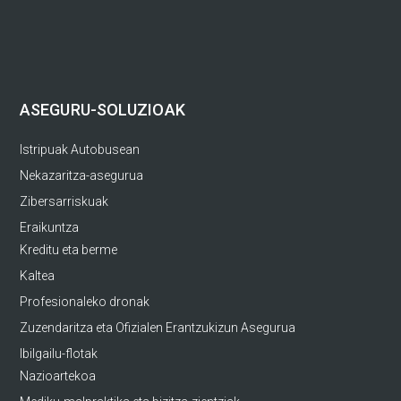
ASEGURU-SOLUZIOAK
Istripuak Autobusean
Nekazaritza-asegurua
Zibersarriskuak
Eraikuntza
Kreditu eta berme
Kaltea
Profesionaleko dronak
Zuzendaritza eta Ofizialen Erantzukizun Asegurua
Ibilgailu-flotak
Nazioartekoa