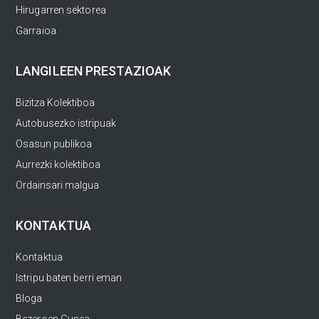
Hirugarren sektorea
Garraioa
LANGILEEN PRESTAZIOAK
Bizitza Kolektiboa
Autobusezko istripuak
Osasun publikoa
Aurrezki kolektiboa
Ordainsari malgua
KONTAKTUA
Kontaktua
Istripu baten berri eman
Bloga