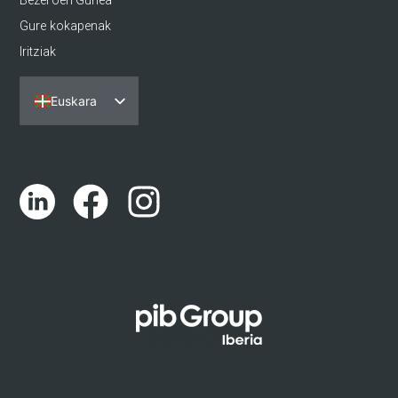
Bezeroen Gunea
Gure kokapenak
Iritziak
Euskara
Español
Português
English (UK)
Català
Galego