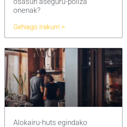
osasun aseguru-poliza
onenak?
Gehiago Irakurri >
Alokairu-huts egindako