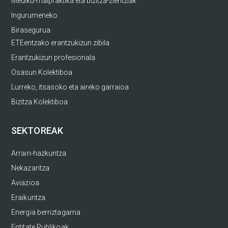
Mediku-malpraktika eta bizitza-zientziak
Ingurumeneko
Birasegurua
ETEentzako erantzukizun zibila
Erantzukizun profesionala
Osasun Kolektiboa
Lurreko, itsasoko eta aireko garraioa
Bizitza Kolektiboa
SEKTOREAK
Arrain-hazkuntza
Nekazaritza
Aviazioa
Eraikuntza
Energia berriztagarria
Entitate Publikoak