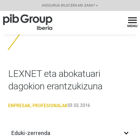
ASEGURUA BILATZEN ARI ZARA?
LEXNET eta abokatuari
dagokion erantzukizuna
03.02.2016
ENPRESAK
,
PROFESIONALAK
Eduki-zerrenda