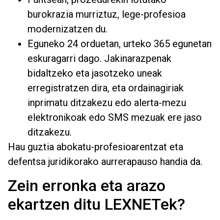
burokrazia murriztuz, lege-profesioa
modernizatzen du.
Eguneko 24 orduetan, urteko 365 egunetan
eskuragarri dago. Jakinarazpenak
bidaltzeko eta jasotzeko uneak
erregistratzen dira, eta ordainagiriak
inprimatu ditzakezu edo alerta-mezu
elektronikoak edo SMS mezuak ere jaso
ditzakezu.
Hau guztia abokatu-profesioarentzat eta
defentsa juridikorako aurrerapauso handia da.
Zein erronka eta arazo
ekartzen ditu LEXNETek?