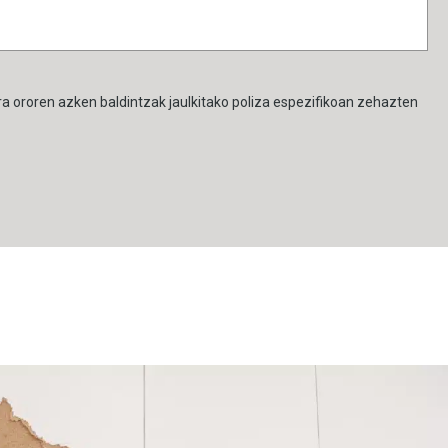
ra ororen azken baldintzak jaulkitako poliza espezifikoan zehazten