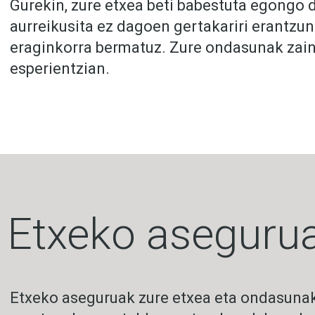
Gurekin, zure etxea beti babestuta egongo 
aurreikusita ez dagoen gertakariri erantzun
eraginkorra bermatuz. Zure ondasunak zaint
esperientzian.
Etxeko asegurua
Etxeko aseguruak zure etxea eta ondasunak