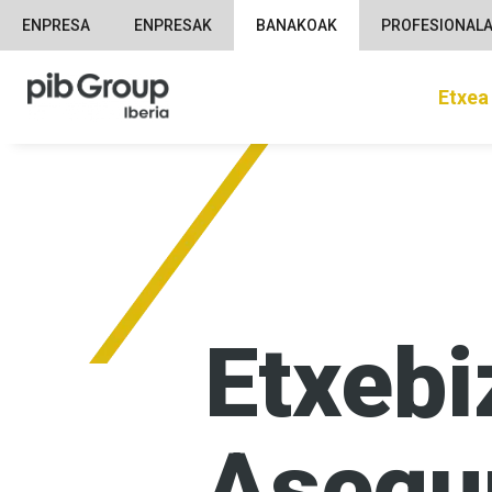
ENPRESA
ENPRESAK
BANAKOAK
PROFESIONAL
Etxea
Etxebi
Asegu