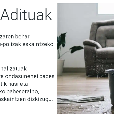
 Adituak
tzaren behar
u-polizak eskaintzeko
onalizatuak
eta ondasunenei babes
tik hasi eta
ko babeseraino,
eskaintzen dizkizugu.