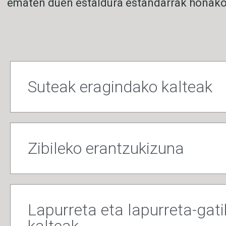
ematen duen estaldura estandarrak honako a
Suteak eragindako kalteak
Zibileko erantzukizuna
Lapurreta eta lapurreta-gat
kalteak