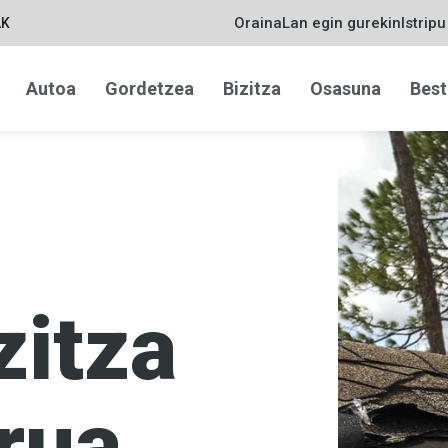
Oraina
Lan egin gurekin
Istrip
AK
Autoa
Gordetzea
Bizitza
Osasuna
Best
zitza
rua