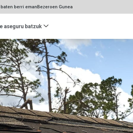
u baten berri eman
Bezeroen Gunea
e aseguru batzuk