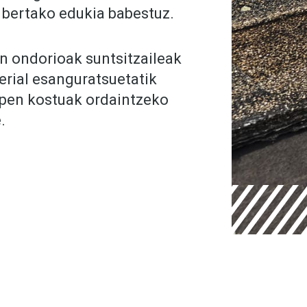
a bertako edukia babestuz.
en ondorioak suntsitzaileak
erial esanguratsuetatik
pen kostuak ordaintzeko
.