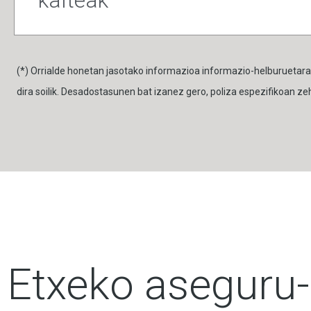
(*) Orrialde honetan jasotako informazioa informazio-helburuetarak
dira soilik. Desadostasunen bat izanez gero, poliza espezifikoan ze
Etxeko aseguru-