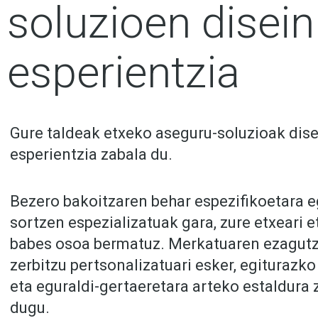
soluzioen disei
esperientzia
Gure taldeak etxeko aseguru-soluzioak dis
esperientzia zabala du.
Bezero bakoitzaren behar espezifikoetara e
sortzen espezializatuak gara, zure etxeari 
babes osoa bermatuz. Merkatuaren ezagutz
zerbitzu pertsonalizatuari esker, egiturazko
eta eguraldi-gertaeretara arteko estaldura
dugu.