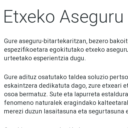
Etxeko Aseguru
Gure aseguru-bitartekaritzan, bezero bakoi
espezifikoetara egokitutako etxeko asegur
urteetako esperientzia dugu.
Gure adituz osatutako taldea soluzio perts
eskaintzera dedikatuta dago, zure etxeari 
osoa bermatuz. Sute eta lapurreta estaldura
fenomeno naturalek eragindako kalteetara
merezi duzun lasaitasuna eta segurtasuna 