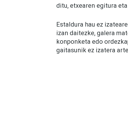
ditu, etxearen egitura et
Estaldura hau ez izatear
izan daitezke, galera mat
konponketa edo ordezka
gaitasunik ez izatera arte