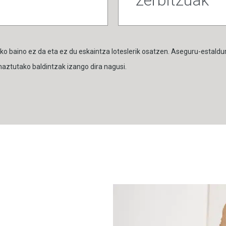
o baino ez da eta ez du eskaintza loteslerik osatzen. Aseguru-estaldu
haztutako baldintzak izango dira nagusi.