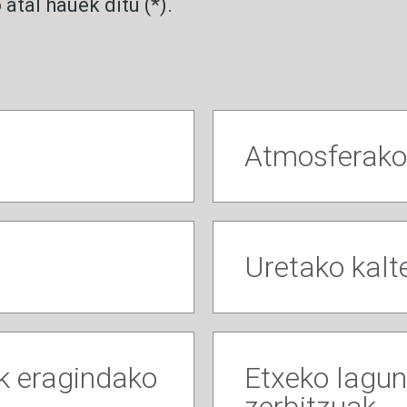
tal hauek ditu (*).
Atmosferak
Uretako kalt
ik eragindako
Etxeko lagun
zerbitzuak