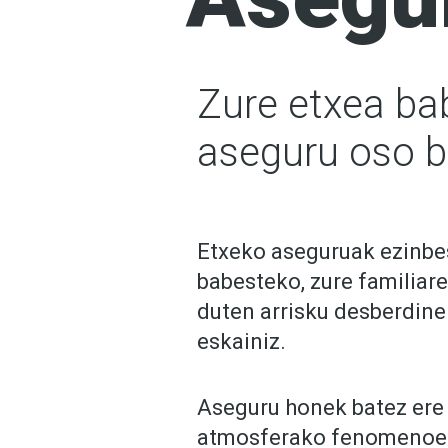
Zure etxea ba
aseguru oso b
Etxeko aseguruak ezinbe
babesteko, zure familiar
duten arrisku desberdin
eskainiz.
Aseguru honek batez ere 
atmosferako fenomenoek