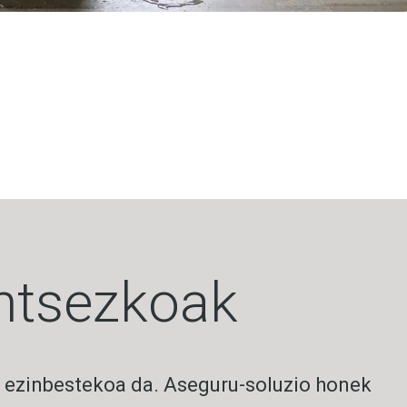
untsezkoak
 ezinbestekoa da. Aseguru-soluzio honek