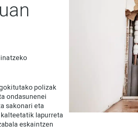
nuan
einatzeko
gokitutako polizak
eta ondasunenei
a sakonari eta
 kalteetatik lapurreta
 zabala eskaintzen