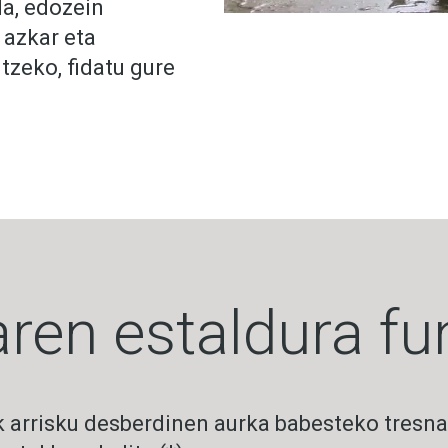
da, edozein
 azkar eta
zeko, fidatu gure
ren estaldura f
 arrisku desberdinen aurka babesteko tresna