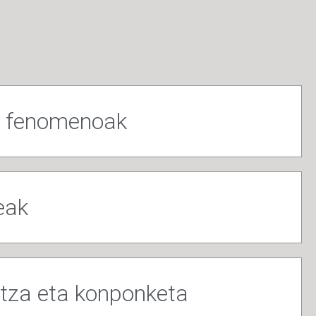
o fenomenoak
eak
tza eta konponketa