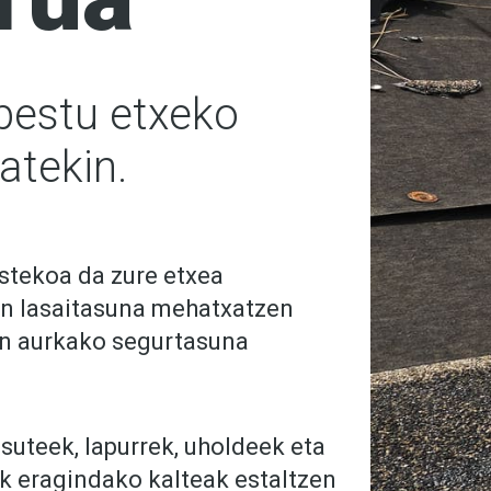
bestu etxeko
atekin.
stekoa da zure etxea
en lasaitasuna mehatxatzen
en aurkako segurtasuna
suteek, lapurrek, uholdeek eta
 eragindako kalteak estaltzen