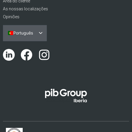
Área do cliente
As nossas localizações
Opiniões
Português
Español
English (UK)
Català
Euskara
Galego