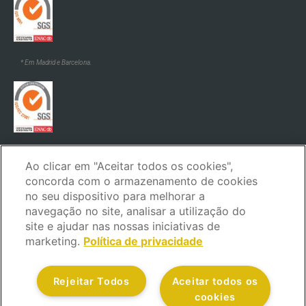
* Em Madrid e Barcelona.
* Em Madrid e Barcelona.
Ao clicar em "Aceitar todos os cookies",
concorda com o armazenamento de cookies
no seu dispositivo para melhorar a
navegação no site, analisar a utilização do
site e ajudar nas nossas iniciativas de
marketing.
Política de privacidade
Aviso legal
Política de privacidade
Política de cookies
Política de segurança
Código de ética e de conduta
Rejeitar Todos
Aceitar todos os
Canal de reclamações
Serviço ao cliente
cookies