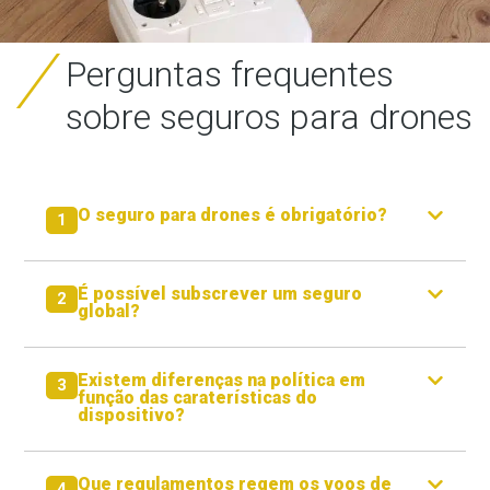
Perguntas frequentes
sobre seguros para drones
O seguro para drones é obrigatório?
1
É possível subscrever um seguro
2
global?
Existem diferenças na política em
3
função das caraterísticas do
dispositivo?
Que regulamentos regem os voos de
4