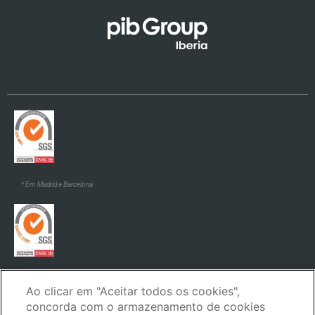
* Em Madrid e Barcelona.
* Em Madrid e Barcelona.
Ao clicar em "Aceitar todos os cookies",
concorda com o armazenamento de cookies