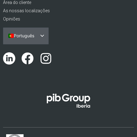
Área do cliente
As nossas localizações
Opiniões
Português
Español
English (UK)
Català
Euskara
Galego