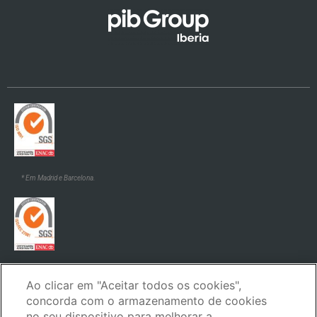
* Em Madrid e Barcelona.
* Em Madrid e Barcelona.
Ao clicar em "Aceitar todos os cookies",
concorda com o armazenamento de cookies
no seu dispositivo para melhorar a