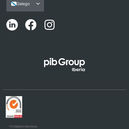
Galego
Español
Português
English (UK)
Català
Euskara
* En Madrid e Barcelona.