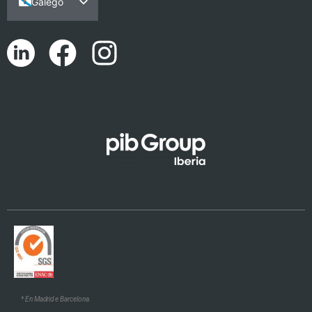
Galego
Español
Português
English (UK)
Català
Euskara
* En Madrid e Barcelona.