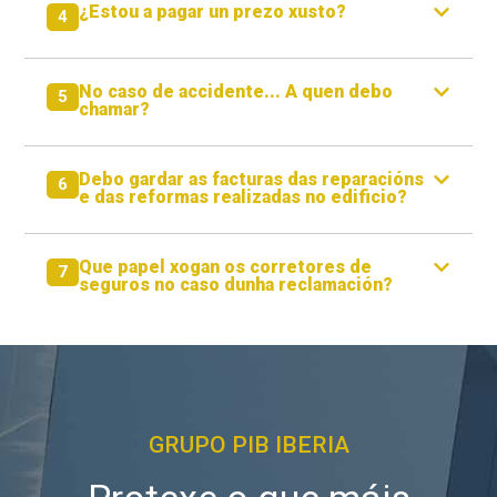
¿Estou a pagar un prezo xusto?
4
No caso de accidente... A quen debo
5
chamar?
Debo gardar as facturas das reparacións
6
e das reformas realizadas no edificio?
Que papel xogan os corretores de
7
seguros no caso dunha reclamación?
GRUPO PIB IBERIA