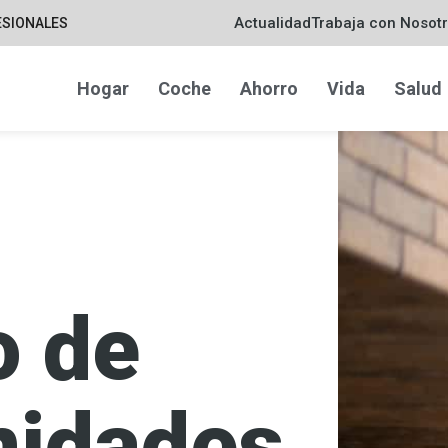
Actualidad
Trabaja con Nosot
ESIONALES
Hogar
Coche
Ahorro
Vida
Salud
o de
idades