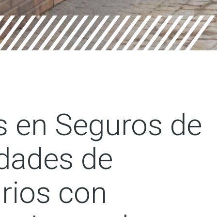
s en Seguros de
dades de
rios con