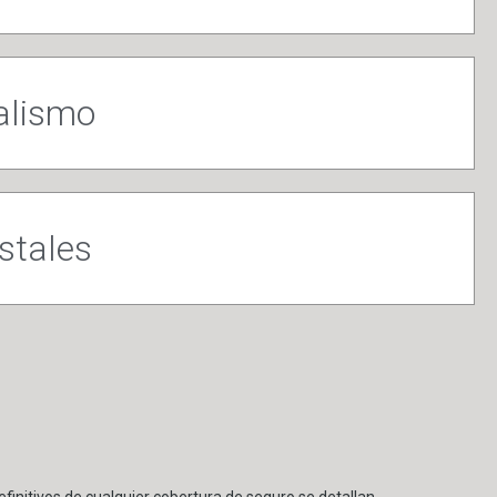
alismo
istales
finitivos de cualquier cobertura de seguro se detallan