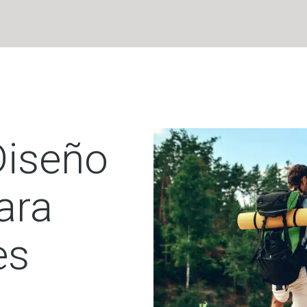
Diseño
ara
es