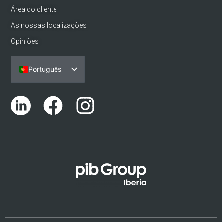
Área do cliente
As nossas localizações
Opiniões
Português
Español
English (UK)
Català
Euskara
Galego