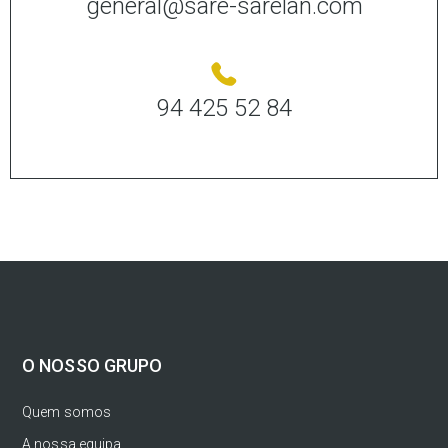
general@sare-sarelan.com
94 425 52 84
O NOSSO GRUPO
Quem somos
A nossa equipa