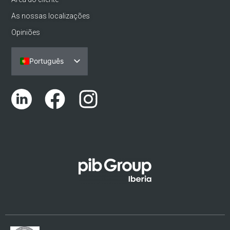
As nossas localizações
Opiniões
Português
Español
English (UK)
Català
Euskara
Galego