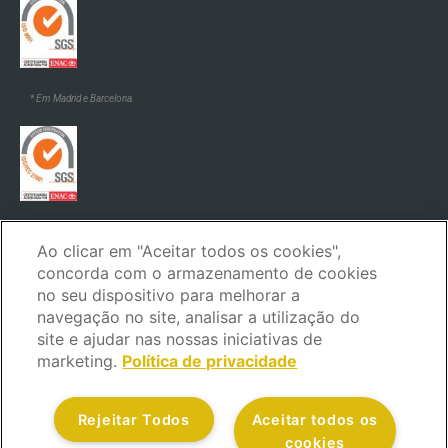
* Em Madrid e Barcelona.
* Em Madrid e Barcelona.
Ao clicar em "Aceitar todos os cookies",
concorda com o armazenamento de cookies
no seu dispositivo para melhorar a
navegação no site, analisar a utilização do
site e ajudar nas nossas iniciativas de
marketing.
Política de privacidade
Aviso legal
Política de privacidade
Política de cookies
Política de segurança
Código de ética e de conduta
Rejeitar Todos
Aceitar todos os
Canal de reclamações
Serviço ao cliente
cookies