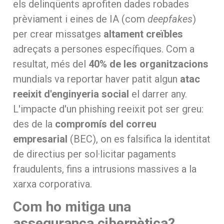
els delinqüents aprofiten dades robades
prèviament i eines de IA (com
deepfakes
)
per crear missatges
altament creïbles
adreçats a persones específiques. Com a
resultat, més del
40% de les organitzacions
mundials va reportar haver patit algun
atac
reeixit d'enginyeria social
el darrer any.
L'impacte d'un phishing reeixit pot ser greu:
des de la
compromís del correu
empresarial
(BEC), on es falsifica la identitat
de directius per sol·licitar pagaments
fraudulents, fins a intrusions massives a la
xarxa corporativa.
Com ho mitiga una
assegurança cibernètica?