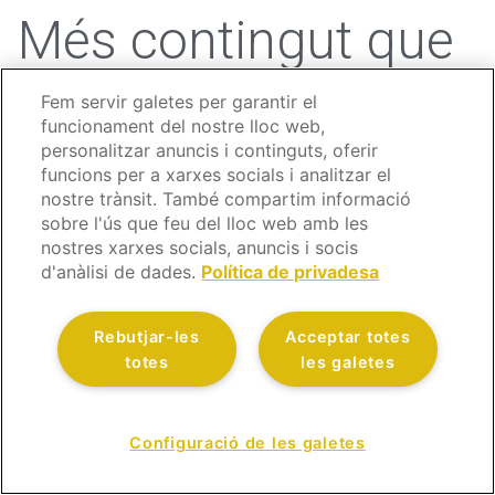
Més contingut que
et pot interessar
Fem servir galetes per garantir el
funcionament del nostre lloc web,
personalitzar anuncis i continguts, oferir
funcions per a xarxes socials i analitzar el
nostre trànsit. També compartim informació
sobre l'ús que feu del lloc web amb les
nostres xarxes socials, anuncis i socis
d'anàlisi de dades.
Política de privadesa
Rebutjar-les
Acceptar totes
totes
les galetes
Quines són les millors
Configuració de les galetes
assegurances de llar?
CONTACTA'NS