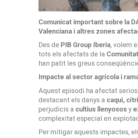
Comunicat important sobre la DA
Valenciana i altres zones afect
Des de
PIB Group Iberia
, volem e
tots els afectats de la
Comunitat
han patit les greus conseqüènci
Impacte al sector agrícola i ram
Aquest episodi ha afectat seri
destacant els danys a
caqui, cítr
perjudicis a
cultius llenyosos
y
e
complexitat especial en explotac
Per mitigar aquests impactes, el