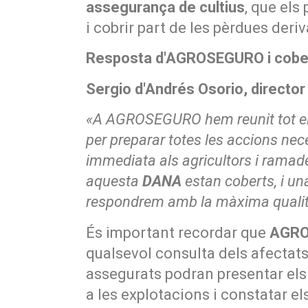
assegurança de cultius
, que els
i cobrir part de les pèrdues de
Resposta d'AGROSEGURO i cobe
Sergio d'Andrés Osorio, direct
«A AGROSEGURO hem reunit tot el n
per preparar totes les accions ne
immediata als agricultors i ramade
aquesta
DANA
estan coberts, i un
respondrem amb la màxima qualita
És important recordar que
AGR
qualsevol consulta dels afectat
assegurats podran presentar el
a les explotacions i constatar el