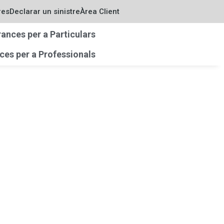
res
Declarar un sinistre
Àrea Client
ances per a Particulars
es per a Professionals