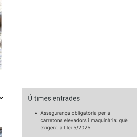
Últimes entrades
Assegurança obligatòria per a
carretons elevadors i maquinària: què
exigeix la Llei 5/2025