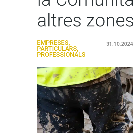
altres zone
EMPRESES
,
31.10.2024
PARTICULARS
,
PROFESSIONALS