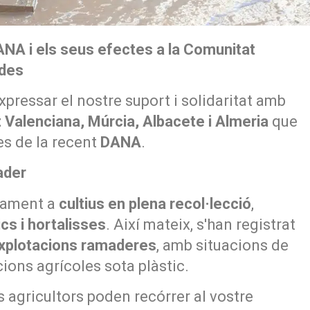
NA i els seus efectes a la Comunitat
ades
xpressar el nostre suport i solidaritat amb
 Valenciana, Múrcia, Albacete i Almeria
que
es de la recent
DANA
.
ader
osament a
cultius en plena recol·lecció
,
ics i hortalisses
. Així mateix, s'han registrat
xplotacions ramaderes
, amb situacions de
ions agrícoles sota plàstic.
s agricultors poden recórrer al vostre