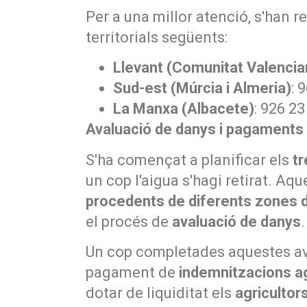
Per a una millor atenció, s'han r
territorials següents:
Llevant (Comunitat Valencia
Sud-est (Múrcia i Almeria)
: 
La Manxa (Albacete)
: 926 23
Avaluació de danys i pagaments
S'ha començat a planificar els
tr
un cop l'aigua s'hagi retirat. A
procedents de diferents zones de
el procés de
avaluació de danys
.
Un cop completades aquestes a
pagament de
indemnitzacions a
dotar de liquiditat els
agricultor