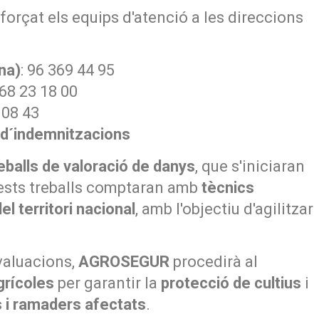
eforçat els equips d'atenció a les direccions
na)
: 96 369 44 95
968 23 18 00
 08 43
 d´indemnitzacions
eballs de valoració de danys
, que s'iniciaran
quests treballs comptaran amb
tècnics
l territori nacional
, amb l'objectiu d'agilitzar
valuacions,
AGROSEGUR
procedirà al
grícoles
per garantir la
protecció de cultius
i
s i ramaders afectats
.