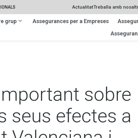
Actualitat
Treballa amb nosalt
IONALS
re grup
Assegurances per a Empreses
Assegur
Asseguranc
important sobre
s seus efectes a
t Valenciana i