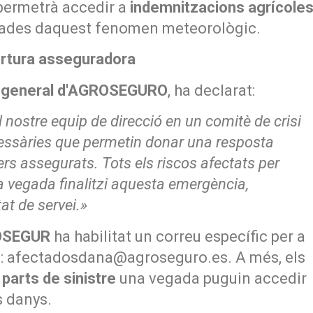
 permetrà accedir a
indemnitzacions agrícole
rivades daquest fenomen meteorològic.
rtura asseguradora
or general d'AGROSEGURO
, ha declarat:
ostre equip de direcció en un comitè de crisi
cessàries que permetin donar una resposta
rs assegurats. Tots els riscos afectats per
a vegada finalitzi aquesta emergència,
t de servei.»
OSEGUR
ha habilitat un correu específic per a
s:
afectadosdana@agroseguro.es
. A més, els
s
parts de sinistre
una vegada puguin accedir
s danys.