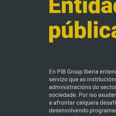
Entida
públic
En PIB Group Iberia ente
servizo que as institución
administracións do sector
sociedade. Por iso axuda
a afrontar calquera desafí
desenvolvendo programas