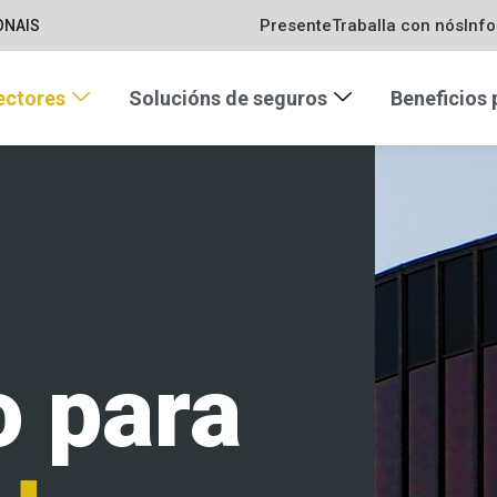
Presente
Traballa con nós
Inf
ONAIS
ectores
Solucións de seguros
Beneficios
 para