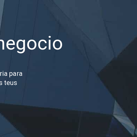
 negocio
ria para
s teus