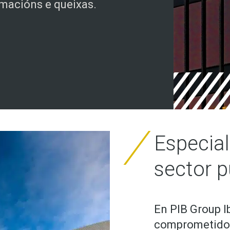
amacións e queixas.
Especia
sector p
En PIB Group I
comprometidos