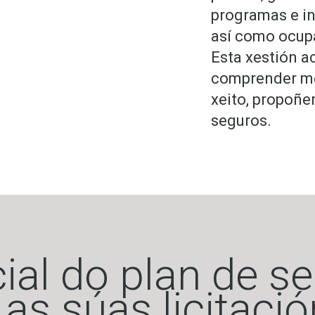
programas e in
así como ocup
Esta xestión a
comprender mel
xeito, propoñe
seguros.
ial do plan de s
 as súas licitaci