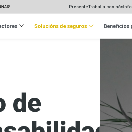
Presente
Traballa con nós
Inf
ONAIS
ectores
Solucións de seguros
Beneficios
o de
sabilidade