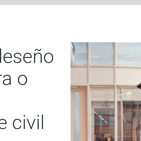
deseño
ra o
 civil