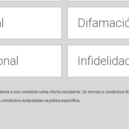
l
Difamaci
onal
Infidelid
tivos e non constitúe unha oferta vinculante. Os termos e condicións f
 condicións estipuladas na póliza específica.