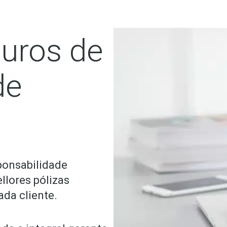
uros de
de
ponsabilidade
llores pólizas
da cliente.