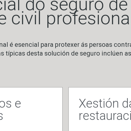
ial do seguro de
 civil profesiona
onal é esencial para protexer ás persoas cont
s típicas desta solución de seguro inclúen as
os e
Xestión d
s
restaurac