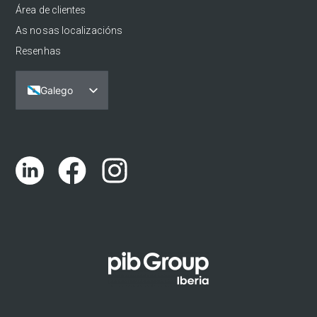
Área de clientes
As nosas localizacións
Resenhas
Galego
Español
Português
English (UK)
Català
Euskara