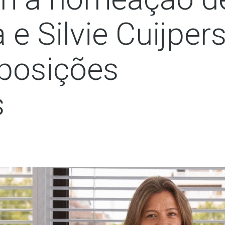
e Silvie Cuijper
 posições
s