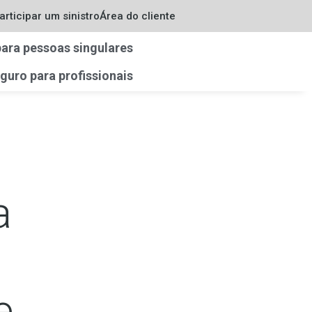
articipar um sinistro
Área do cliente
ara pessoas singulares
guro para profissionais
a
e