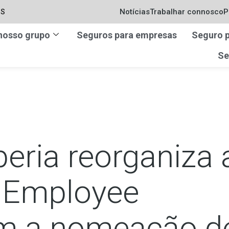
Notícias
Trabalhar connosco
P
IS
nosso grupo
Seguros para empresas
Seguro p
Se
beria reorganiza 
e Employee
om a nomeação d