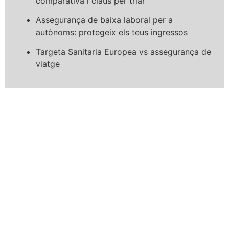
comparativa i claus per triar
Assegurança de baixa laboral per a
autònoms: protegeix els teus ingressos
Targeta Sanitaria Europea vs assegurança de
viatge