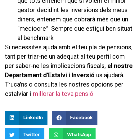
que tots entenem que si volem el millor
gestor decidint les inversions dels meus
diners, entenem que cobrarà més que un
“mediocre”. Sempre que estigui ben situat
al benchmark
Si necessites ajuda amb el teu pla de pensions,
tant per triar-ne un adequat al teu perfil com
per saber-ne les implicacions fiscals,
el nostre
Departament d'Estalvi i Inversió
us ajudarà.
Truca'ns o consulta les nostres opcions per
estalviar i
millorar la teva pensió
.
LinkedIn
Facebook
Twitter
WhatsApp