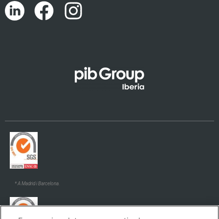
Português
English (UK)
Euskara
Galego
* A Madrid i Barcelona.