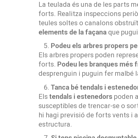
La teulada és una de les parts m
forts. Realitza inspeccions periò
teules soltes o canalons obstruï
elements de la façana
que puguin
Podeu els arbres propers pe
Els arbres propers poden repres
forts.
Podeu les branques més fr
desprenguin i puguin fer malbé la
Tanca bé tendals i estenedo
Els
tendals i estenedors
poden ac
susceptibles de trencar-se o so
hi hagi previsió de forts vents i 
estructura.
Si tens piscina desmuntable,