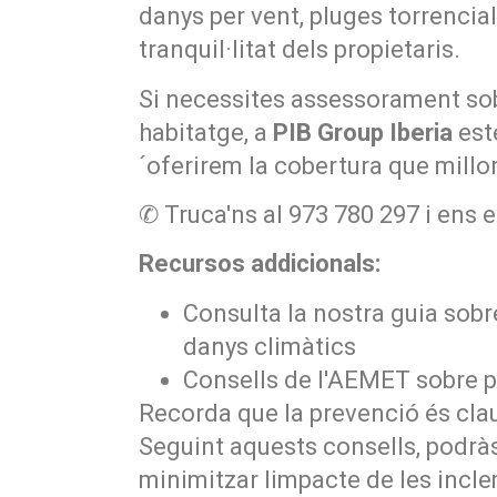
danys per vent, pluges torrencials
tranquil·litat dels propietaris.
Si necessites assessorament sobr
habitatge, a
PIB Group Iberia
est
´oferirem la cobertura que millor
✆ Truca'ns al 973 780 297 i ens 
Recursos addicionals:
Consulta la nostra guia sobr
danys climàtics
Consells de l'AEMET sobre p
Recorda que la prevenció és clau
Seguint aquests consells, podrà
minimitzar limpacte de les incl