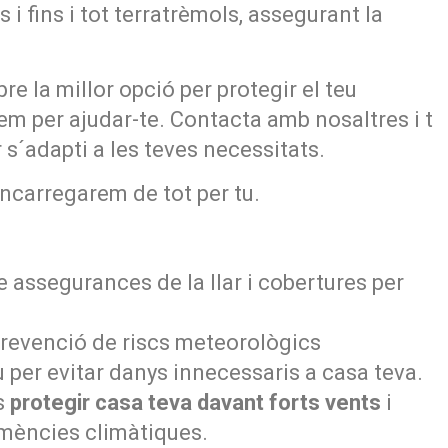
 i fins i tot terratrèmols, assegurant la
e la millor opció per protegir el teu
em per ajudar-te. Contacta amb nosaltres i t
 s´adapti a les teves necessitats.
encarregarem de tot per tu.
e assegurances de la llar i cobertures per
revenció de riscs meteorològics
 per evitar danys innecessaris a casa teva.
s
protegir casa teva davant forts vents
i
emències climàtiques.