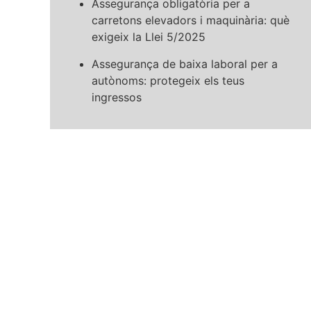
Assegurança obligatòria per a
carretons elevadors i maquinària: què
exigeix la Llei 5/2025
Assegurança de baixa laboral per a
autònoms: protegeix els teus
ingressos