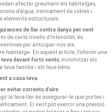
 poden afectar greument els habitatges,
acions d'aigua, trencament de vidres i
s elements estructurals.
urances de llar contra danys per vent
r de certs nivells d'intensitat, és
entives per anticipar-nos als
e habitatge. En aquest article, t'oferim una
 teva davant forts vents
, minimitzar els
la teva família i els teus béns.
vent a casa teva
er evitar corrents d'aire
ir la teva llar és assegurar-te que portes i
èticament. El vent pot exercir una pressió
justades, es poden trencar o fins i tot ser