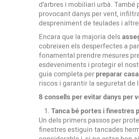
d'arbres i mobiliari urbà. També
provocant danys per vent, infiltr
despreniment de teulades i altre
Encara que la majoria dels
asseg
cobreixen els desperfectes a parti
fonamental prendre mesures prev
esdeveniments i protegir el nostr
guia completa per
preparar casa
riscos i garantir la seguretat de 
8 consells per evitar danys per 
Tanca bé portes i finestres p
Un dels primers passos per proteg
finestres estiguin tancades herm
considerable i, si no estan ben a