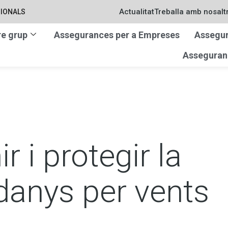
Actualitat
Treballa amb nosalt
IONALS
re grup
Assegurances per a Empreses
Assegur
Asseguranc
 i protegir la
 danys per vents