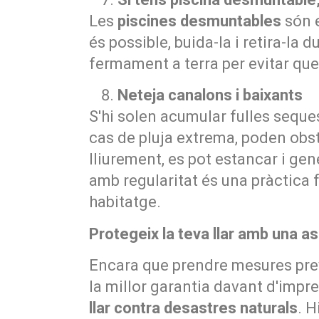
Les
piscines desmuntables
són e
és possible, buida-la i retira-la 
fermament a terra per evitar que
Neteja canalons i baixants
S'hi solen acumular fulles seques
cas de pluja extrema, poden obstru
lliurement, es pot estancar i ge
amb regularitat és una pràctica 
habitatge.
Protegeix la teva llar amb una 
Encara que prendre mesures prev
la millor garantia davant d'imp
llar contra desastres naturals
. H