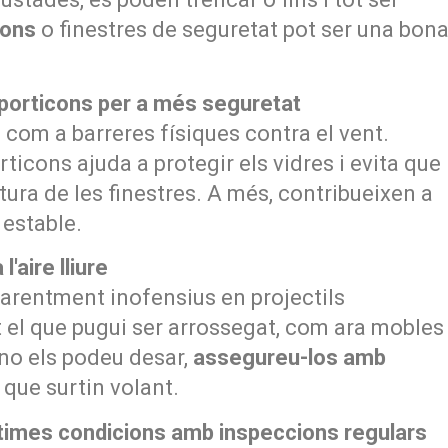
cons
o finestres de seguretat pot ser una bon
a porticons per a més seguretat
com a barreres físiques contra el vent.
rticons ajuda a protegir els vidres i evita que
ctura de les finestres. A més, contribueixen a
 estable.
'aire lliure
parentment inofensius en projectils
tot el que pugui ser arrossegat, com ara mobles
i no els podeu desar,
assegureu-los amb
 que surtin volant.
times condicions amb inspeccions regulars