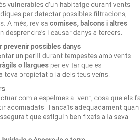
és vulnerables d'un habitatge durant vents
diques per detectar possibles filtracions,
ts. A més, revisa
cornises, balcons i altres
 desprendre's i causar danys a tercers.
r prevenir possibles danys
entar un perill durant tempestes amb vents
àgils o llargues
per evitar que es
 teva propietat o la dels teus veïns.
rs
tuar com a espelmes al vent, cosa que els f
rtir acomiadats. Tanca'ls adequadament quan
assegura't que estiguin ben fixats a la seva
 buida-la o àncora-la a terra