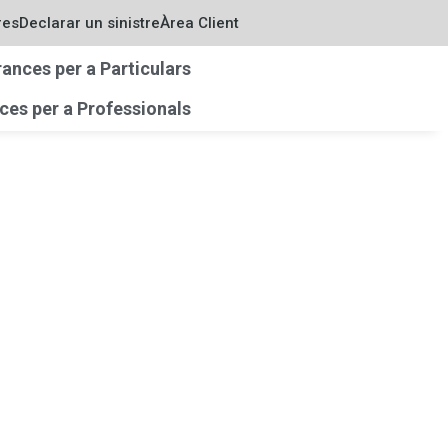
res
Declarar un sinistre
Àrea Client
ances per a Particulars
es per a Professionals