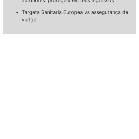
autònoms: protegeix els teus ingressos
Targeta Sanitaria Europea vs assegurança de
viatge