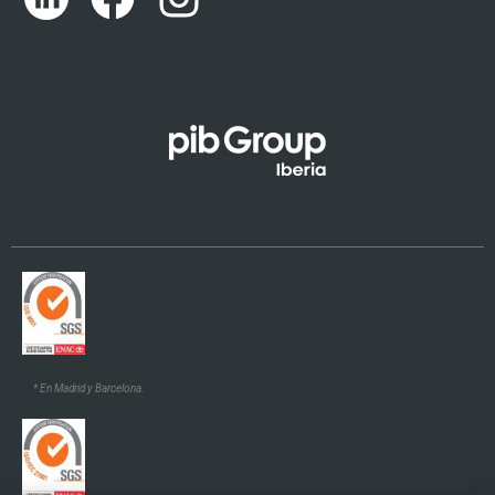
Català
Euskara
Galego
* En Madrid y Barcelona.