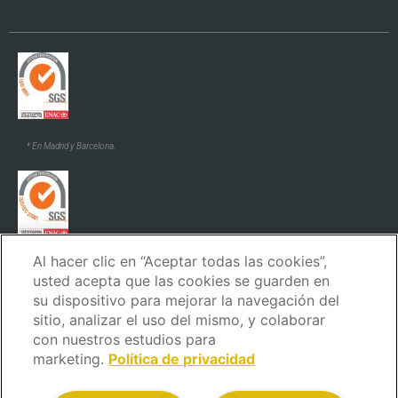
* En Madrid y Barcelona.
Al hacer clic en “Aceptar todas las cookies”,
* En Madrid y Barcelona.
usted acepta que las cookies se guarden en
su dispositivo para mejorar la navegación del
sitio, analizar el uso del mismo, y colaborar
con nuestros estudios para
marketing.
Política de privacidad
Aviso Legal
Política de privacidad
Política de cookies