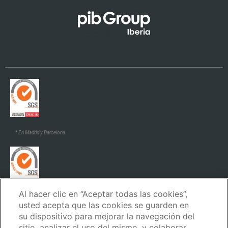
* En Madrid y Barcelona.
Al hacer clic en “Aceptar todas las cookies”,
* En Madrid y Barcelona.
usted acepta que las cookies se guarden en
su dispositivo para mejorar la navegación del
sitio, analizar el uso del mismo, y colaborar