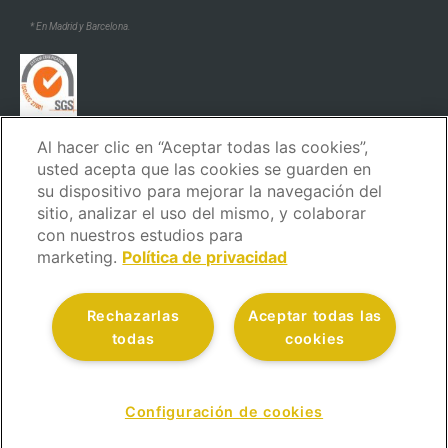
* En Madrid y Barcelona.
Al hacer clic en “Aceptar todas las cookies”,
* En Madrid y Barcelona.
usted acepta que las cookies se guarden en
su dispositivo para mejorar la navegación del
sitio, analizar el uso del mismo, y colaborar
con nuestros estudios para
marketing.
Política de privacidad
Aviso Legal
Política de privacidad
Política de cookies
Rechazarlas
Aceptar todas las
Política de seguridad
Código ético y de conducta
todas
cookies
Canal de denuncias
Atención al Cliente
Política de calidad
© Todos los derechos reservados.
Configuración de cookies
CONTÁCTANOS