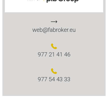
web@fabroker.eu
977 21 41 46
977 54 43 33