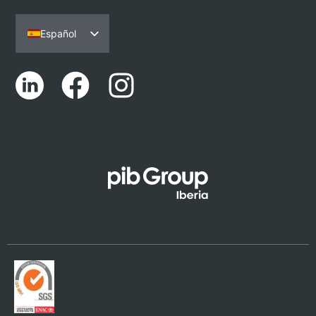
Español
Português
English (UK)
Català
Euskara
Galego