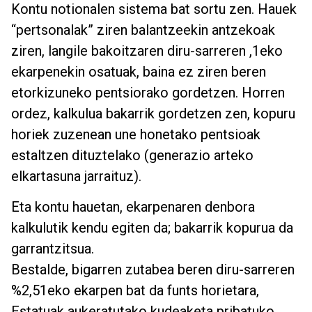
Kontu notionalen sistema bat sortu zen. Hauek
“pertsonalak” ziren balantzeekin antzekoak
ziren, langile bakoitzaren diru-sarreren ,1eko
ekarpenekin osatuak, baina ez ziren beren
etorkizuneko pentsiorako gordetzen. Horren
ordez, kalkulua bakarrik gordetzen zen, kopuru
horiek zuzenean une honetako pentsioak
estaltzen dituztelako (generazio arteko
elkartasuna jarraituz).
Eta kontu hauetan, ekarpenaren denbora
kalkulutik kendu egiten da; bakarrik kopurua da
garrantzitsua.
Bestalde, bigarren zutabea beren diru-sarreren
%2,51eko ekarpen bat da funts horietara,
Estatuak aukeratutako kudeaketa pribatuko