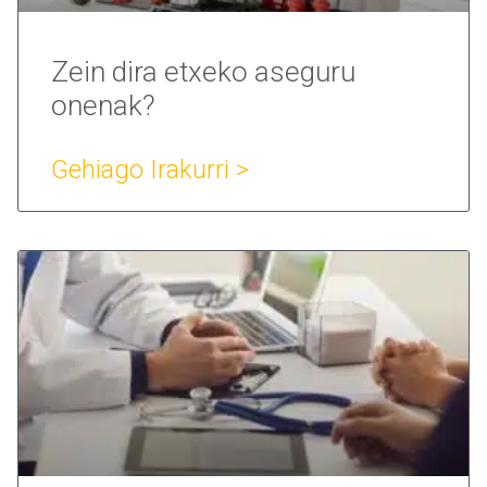
Zein dira etxeko aseguru
onenak?
Gehiago Irakurri >