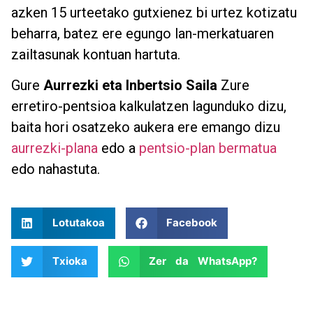
azken 15 urteetako gutxienez bi urtez kotizatu
beharra, batez ere egungo lan-merkatuaren
zailtasunak kontuan hartuta.
Gure
Aurrezki eta Inbertsio Saila
Zure
erretiro-pentsioa kalkulatzen lagunduko dizu,
baita hori osatzeko aukera ere emango dizu
aurrezki-plana
edo a
pentsio-plan bermatua
edo nahastuta.
Lotutakoa
Facebook
Txioka
Zer da WhatsApp?