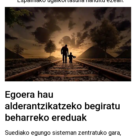
Egoera hau
alderantzikatzeko begiratu
beharreko ereduak
Suediako egungo sisteman zentratuko gara,