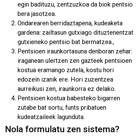
egin badituzu, zentzuzkoa da biok pentsio
bera jasotzea.
Ondarearen berridaztapena, kudeaketa
gardena: zailtasun gutxiago dituztenentzat
gutxieneko pentsio bat bermatzea.,
Pentsioen iraunkortasuna denboran zehar:
iraganean ulertzen zen gazteek pentsioen
kostua eramango zutela, kostu hori
edozein izanik ere. Hori zuzentzea
aurreikusi zen, iraunkorra ez delako.
Pentsioen kostua babesteko bigarren
zutabe bat sortu, funts pribatuen
kudeatzaileek lagunduta.
Nola formulatu zen sistema?