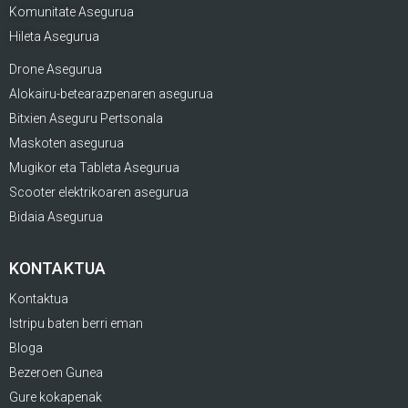
Komunitate Asegurua
Hileta Asegurua
Drone Asegurua
Alokairu-betearazpenaren asegurua
Bitxien Aseguru Pertsonala
Maskoten asegurua
Mugikor eta Tableta Asegurua
Scooter elektrikoaren asegurua
Bidaia Asegurua
KONTAKTUA
Kontaktua
Istripu baten berri eman
Bloga
Bezeroen Gunea
Gure kokapenak