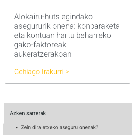
Alokairu-huts egindako
asegururik onena: konparaketa
eta kontuan hartu beharreko
gako-faktoreak
aukeratzerakoan
Gehiago Irakurri >
Azken sarrerak
Zein dira etxeko aseguru onenak?