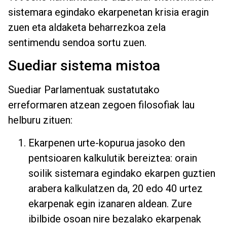
sistemara egindako ekarpenetan krisia eragin
zuen eta aldaketa beharrezkoa zela
sentimendu sendoa sortu zuen.
Suediar sistema mistoa
Suediar Parlamentuak sustatutako
erreformaren atzean zegoen filosofiak lau
helburu zituen:
Ekarpenen urte-kopurua jasoko den
pentsioaren kalkulutik bereiztea: orain
soilik sistemara egindako ekarpen guztien
arabera kalkulatzen da, 20 edo 40 urtez
ekarpenak egin izanaren aldean. Zure
ibilbide osoan nire bezalako ekarpenak