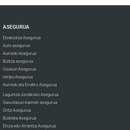
ASEGURUA
Etxebizitza Asegurua
Auto asegurua
Aurrezki Asegurua
Bizitza asegurua
Osasun Asegurua
Istripu Asegurua
Aurrezki eta Erretiro Asegurua
Laguntza Juridikoko Asegurua
Gaixotasun-baimen asegurua
Ontzi Asegurua
Bizikleta Asegurua
Ehiza edo Arrantza Asegurua