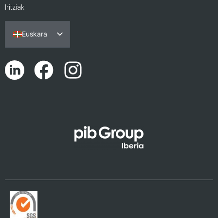
Iritziak
Euskara
Español
Português
English (UK)
Català
Galego