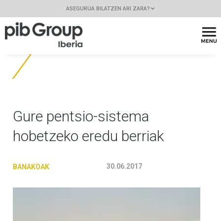
ASEGURUA BILATZEN ARI ZARA?
Gure pentsio-sistema
hobetzeko eredu berriak
30.06.2017
BANAKOAK