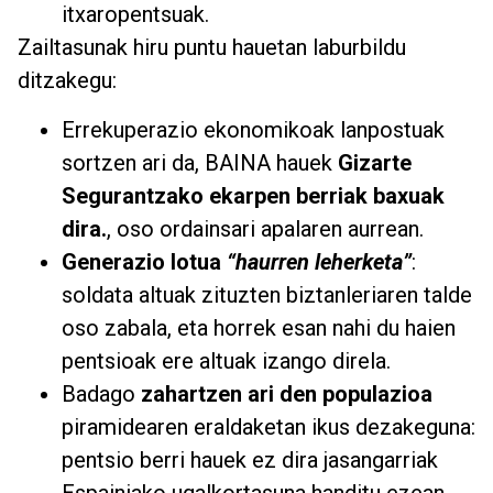
itxaropentsuak.
Zailtasunak hiru puntu hauetan laburbildu
ditzakegu:
Errekuperazio ekonomikoak lanpostuak
sortzen ari da, BAINA hauek
Gizarte
Segurantzako ekarpen berriak baxuak
dira.
, oso ordainsari apalaren aurrean.
Generazio lotua
“haurren leherketa”
:
soldata altuak zituzten biztanleriaren talde
oso zabala, eta horrek esan nahi du haien
pentsioak ere altuak izango direla.
Badago
zahartzen ari den populazioa
piramidearen eraldaketan ikus dezakeguna:
pentsio berri hauek ez dira jasangarriak
Espainiako ugalkortasuna handitu ezean.