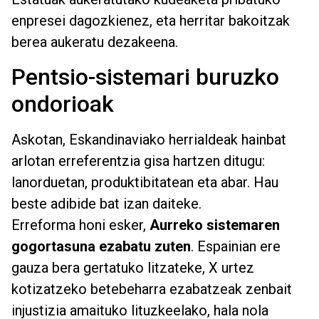
enpresei dagozkienez, eta herritar bakoitzak
berea aukeratu dezakeena.
Pentsio-sistemari buruzko
ondorioak
Askotan, Eskandinaviako herrialdeak hainbat
arlotan erreferentzia gisa hartzen ditugu:
lanorduetan, produktibitatean eta abar. Hau
beste adibide bat izan daiteke.
Erreforma honi esker,
Aurreko sistemaren
gogortasuna ezabatu zuten
. Espainian ere
gauza bera gertatuko litzateke, X urtez
kotizatzeko betebeharra ezabatzeak zenbait
injustizia amaituko lituzkeelako, hala nola