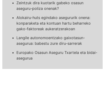
Zeintzuk dira kuotarik gabeko osasun
aseguru-poliza onenak?
Alokairu-huts egindako asegururik onena:
konparaketa eta kontuan hartu beharreko
gako-faktoreak aukeratzerakoan
Langile autonomoentzako gaixotasun-
asegurua: babestu zure diru-sarrerak
Europako Osasun Aseguru Txartela eta bidai-
asegurua