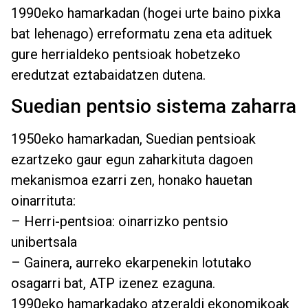
1990eko hamarkadan (hogei urte baino pixka
bat lehenago) erreformatu zena eta adituek
gure herrialdeko pentsioak hobetzeko
eredutzat eztabaidatzen dutena.
Suedian pentsio sistema zaharra
1950eko hamarkadan, Suedian pentsioak
ezartzeko gaur egun zaharkituta dagoen
mekanismoa ezarri zen, honako hauetan
oinarrituta:
– Herri-pentsioa: oinarrizko pentsio
unibertsala
– Gainera, aurreko ekarpenekin lotutako
osagarri bat, ATP izenez ezaguna.
1990eko hamarkadako atzeraldi ekonomikoak