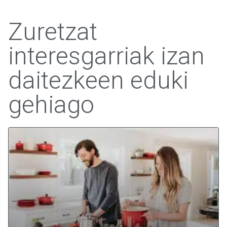
Zuretzat
interesgarriak izan
daitezkeen eduki
gehiago