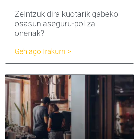
Zeintzuk dira kuotarik gabeko
osasun aseguru-poliza
onenak?
Gehiago Irakurri >