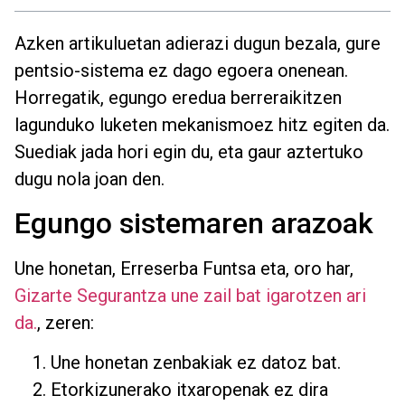
Azken artikuluetan adierazi dugun bezala, gure
pentsio-sistema ez dago egoera onenean.
Horregatik, egungo eredua berreraikitzen
lagunduko luketen mekanismoez hitz egiten da.
Suediak jada hori egin du, eta gaur aztertuko
dugu nola joan den.
Egungo sistemaren arazoak
Une honetan, Erreserba Funtsa eta, oro har,
Gizarte Segurantza une zail bat igarotzen ari
da.
, zeren:
Une honetan zenbakiak ez datoz bat.
Etorkizunerako itxaropenak ez dira