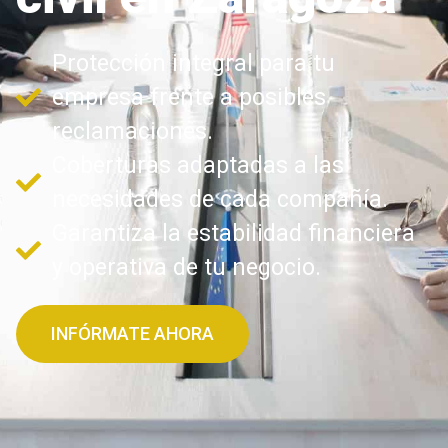
Protección integral para tu
empresa frente a posibles
reclamaciones.
Coberturas adaptadas a las
necesidades de cada compañía.
Garantiza la estabilidad financiera
y operativa de tu negocio.
INFÓRMATE AHORA