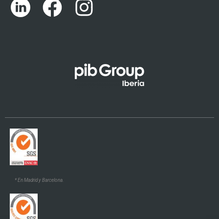
English (UK)
Català
Euskara
Galego
* En Madrid y Barcelona.