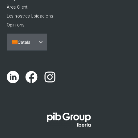
Àrea Client
Les nostres Ubicacions
Opinions
Català
Español
Português
English (UK)
Euskara
Galego