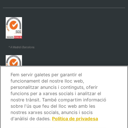
* A Madrid i Barcelona.
Fem servir galetes per garantir el
funcionament del nostre lloc web,
* A Madrid i Barcelona.
personalitzar anuncis i continguts, oferir
funcions per a xarxes socials i analitzar el
nostre trànsit. També compartim informació
sobre l'ús que feu del lloc web amb les
nostres xarxes socials, anuncis i socis
d'anàlisi de dades.
Política de privadesa