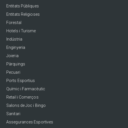
Entitats Públiques
Entitats Religioses
Forestal
Hotels i Turisme
Indústria
Enginyeria
Joieria
Pàrquings
Pecuari
Ports Esportius
Químic i Farmacèutic
Retail i Comerços
Salons de Joc i Bingo
Sanitari
Assegurances Esportives