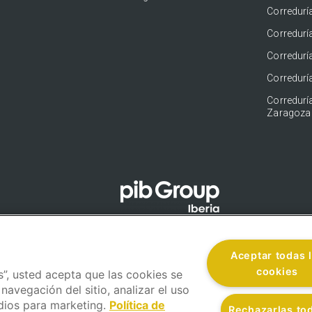
Corredurí
Correduría
Corredurí
Corredurí
Corredurí
Zaragoza
Aceptar todas 
cookies
s”, usted acepta que las cookies se
navegación del sitio, analizar el uso
dios para marketing.
Política de
Rechazarlas to