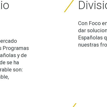
io
Divis
Con Foco en
dar solucio
Españolas q
mercado
nuestras fr
os Programas
añolas y de
de se ha
able son:
ble,