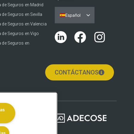
a de Seguros en Madrid
 de Seguros en Sevilla
Español
a de Seguros en Valencia
Português
a de Seguros en Vigo
English (UK)
a de Seguros en
Català
Euskara
Galego
CONTÁCTANOS
las
das