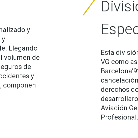
Divis
Espec
nalizado y
 y
le. Llegando
Esta divisi
el volumen de
VG como ase
Seguros de
Barcelona’92
ccidentes y
cancelación
os, componen
derechos de
desarrollar
Aviación Gen
Profesional