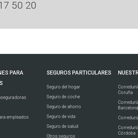
17 50 20
NES PARA
SEGUROS PARTICULARES
NUESTR
S
Seguro del hogar
Corredurí
Coruña
Seguro de coche
aseguradoras
Corredurí
Seguro de ahorro
Barcelon
Seguro de vida
para empleados
Corredurí
Seguro de salud
Corredurí
Córdoba
Otros seguros