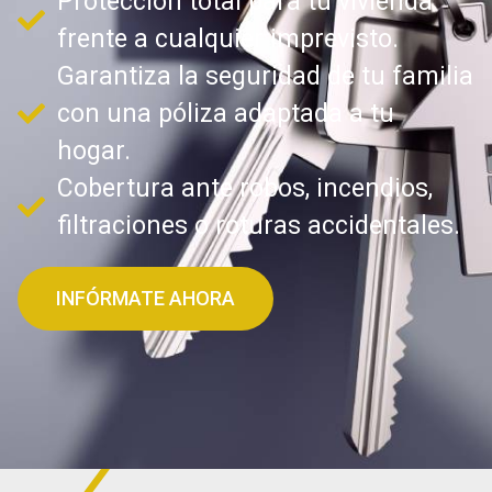
Protección total para tu vivienda
frente a cualquier imprevisto.
Garantiza la seguridad de tu familia
con una póliza adaptada a tu
hogar.
Cobertura ante robos, incendios,
filtraciones o roturas accidentales.
INFÓRMATE AHORA