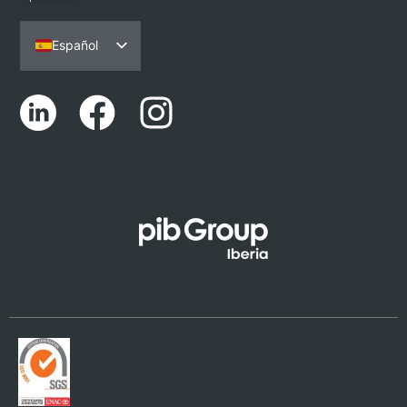
Español
Português
English (UK)
Català
Euskara
Galego