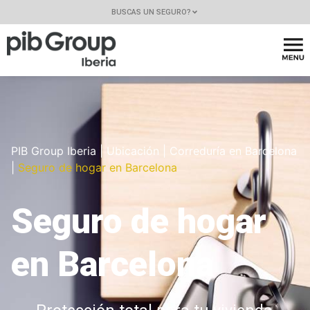
BUSCAS UN SEGURO?
PIB Group Iberia
|
Ubicación
|
Correduría en Barcelona
|
Seguro de hogar en Barcelona
Seguro de hogar
en Barcelona