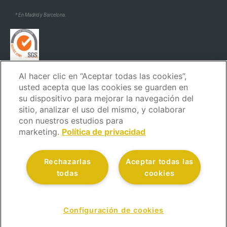
* En Madrid y Barcelona.
Al hacer clic en “Aceptar todas las cookies”,
* En Madrid y Barcelona.
usted acepta que las cookies se guarden en
su dispositivo para mejorar la navegación del
sitio, analizar el uso del mismo, y colaborar
con nuestros estudios para
marketing.
Política de privacidad
Aviso Legal
Política de privacidad
Política de cookies
Rechazarlas
Aceptar todas las
Política de seguridad
Código ético y de conducta
todas
cookies
Canal de denuncias
Atención al Cliente
Política de calidad
© Todos los derechos reservados.
Configuración de cookies
CONTÁCTANOS