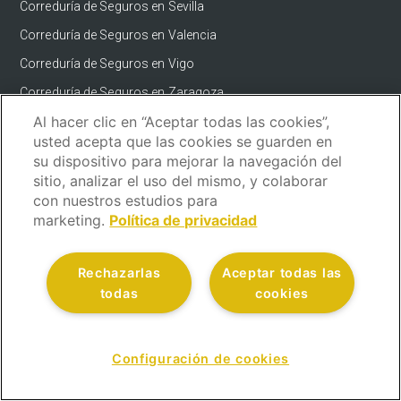
Correduría de Seguros en Sevilla
Correduría de Seguros en Valencia
Correduría de Seguros en Vigo
Correduría de Seguros en Zaragoza
Al hacer clic en “Aceptar todas las cookies”,
usted acepta que las cookies se guarden en
CONTACTO
su dispositivo para mejorar la navegación del
sitio, analizar el uso del mismo, y colaborar
Contacto
con nuestros estudios para
Informa de un Siniestro
marketing.
Política de privacidad
Actualidad
Área Cliente
Rechazarlas
Aceptar todas las
todas
cookies
Nuestras Ubicaciones
Opiniones
Configuración de cookies
CONTÁCTANOS
Español