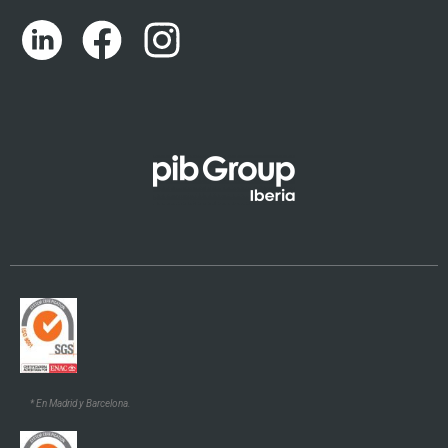
Català
Euskara
Galego
* En Madrid y Barcelona.